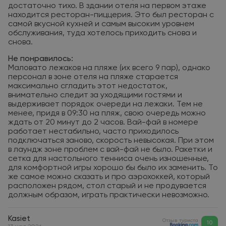
достаточно тихо. В здании отеля на первом этаже
находится ресторан-пиццерия. Это был ресторан с
самой вкусной кухней и самым высоким уровнем
обслуживания, туда хотелось приходить снова и
снова.
Не понравилось:
Маловато лежаков на пляже (их всего 9 пар), однако
персонал в зоне отеля на пляже старается
максимально сгладить этот недостаток,
внимательно следит за уходящими гостями и
выдерживает порядок очереди на лежаки. Тем не
менее, придя в 09:30 на пляж, свою очередь можно
ждать от 20 минут до 2 часов. Вай-фай в номере
работает нестабильно, часто приходилось
подключаться заново, скорость невысокая. При этом
в лаундж зоне проблем с вай-фай не было. Ракетки и
сетка для настольного тенниса очень изношенные,
для комфортной игры хорошо бы было их заменить. То
же самое можно сказать и про аэрохоккей, который
расположен рядом, стол старый и не продувается
должным образом, играть практически невозможно.
Kasiet
Отзыв туриста
10