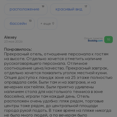
19
17
расположение
красивый вид
13
бассейн
+ еще
9
Alexey
Отзыв туриста
10
23 мая 2026
Понравилось:
Прекрасный отель, отношение персонала к гостям
на высоте. Отдельно хочется отметить наличие
русскоговорящего персонала. Отличное
соотношение цена/качество. Прекрасный завтрак,
отдельно хочется похвалить уголок местной кухни.
Опция доступа к ланудж зоне на 25 этаже полностью
оправдала себя. Были там и на завтраке, и на
вечерних коктейлях. Были приятно удивлены
наличием стола для настольного тенниса в зоне
бассейна, играли там каждый день. Отель
расположен очень удобно: пляж рядом, торговые
центры тоже рядом, до центральной площади
города рукой подать. В тоже время на пляже никогда
не было много людей, а по вечерам было