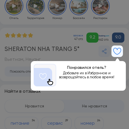
Отель
Территория
Номер
Бассейн
Ресторан
9.2
9.0
47 отз.
462 отз.
SHERATON NHA TRANG 5*
Вьетнам, Нячанг
Понравился отель?
Показать отель на карте
Добавьте их в Избранное и
возвращайтесь в любое время!
Найти в отзывах
Нравится
Не нравится
34
29
24
питание
сервис
номер