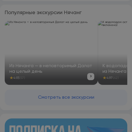
Популярные экскурсии Нячанг
Из Нячанга — в неповторимый Далат
К водопадам
на целый день
из Нячанга (
›
★
★
4.93
(57)
4.97
(62)
Смотреть все экскурсии