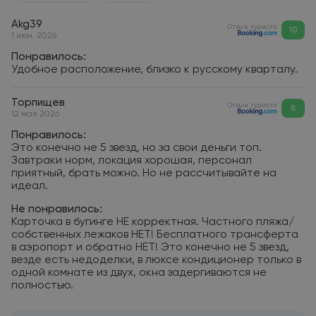
Akg39
Отзыв туриста
10
1 июн. 2026
Понравилось:
Удобное расположение, близко к русскому кварталу.
Торпищев
Отзыв туриста
8
12 мая 2026
Понравилось:
Это конечно не 5 звезд, но за свои деньги топ.
Завтраки норм, локация хорошая, персонал
приятный, брать можно. Но не рассчитывайте на
идеал.
Не понравилось:
Карточка в бугинге НЕ корректная. Частного пляжа/
собственных лежаков НЕТ! Бесплатного трансферта
в аэропорт и обратно НЕТ! Это конечно не 5 звезд,
везде есть недоделки, в люксе кондиционер только в
одной комнате из двух, окна задергиваются не
полностью.