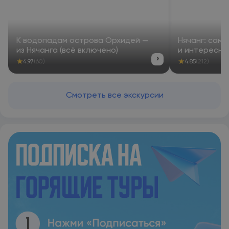
К водопадам острова Орхидей —
Нячанг: сам
из Нячанга (всё включено)
и интересно
›
★
★
4.97
(60)
4.85
(212)
Смотреть все экскурсии