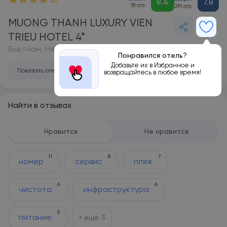
8.4
7.8
18 отз.
291 отз.
MUONG THANH LUXURY VIEN
TRIEU HOTEL 4*
Вьетнам, Нячанг
Понравился отель?
Добавьте их в Избранное и
Показать отель на карте
возвращайтесь в любое время!
Найти в отзывах
Нравится
Не нравится
11
8
7
номер
сервис
пляж
6
6
чистота
инфраструктура
5
питание
+ еще
3