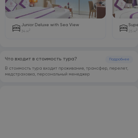
Junior Deluxe with Sea View
Supe
2
2
34 м
25 м
Что входит в стоимость тура?
Подробнее
В стоимость тура входит проживание, трансфер, перелет,
медстраховка, персональный менеджер