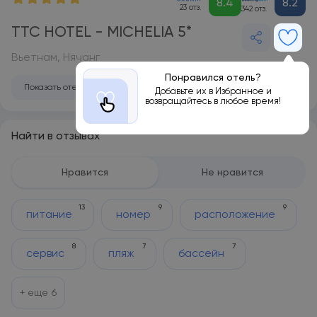
8.4
8.2
23 отз.
342 отз.
TTC HOTEL - MICHELIA 5*
Вьетнам, Нячанг
Понравился отель?
Показать отель на карте
Добавьте их в Избранное и
возвращайтесь в любое время!
Найти в отзывах
Нравится
Не нравится
13
9
9
питание
номер
расположение
8
7
7
сервис
пляж
бассейн
+ еще
6