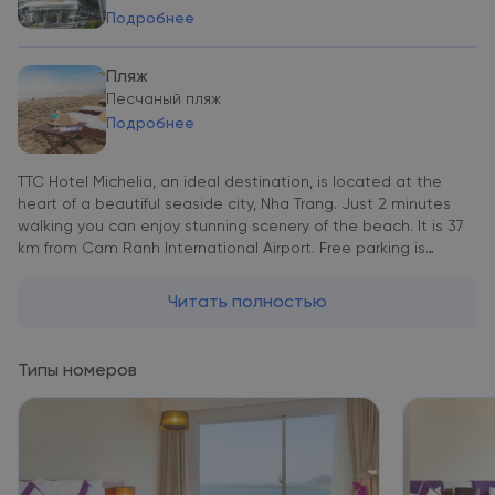
Подробнее
Пляж
Песчаный пляж
Подробнее
TTC Hotel Michelia, an ideal destination, is located at the
heart of a beautiful seaside city, Nha Trang. Just 2 minutes
walking you can enjoy stunning scenery of the beach. It is 37
km from Cam Ranh International Airport. Free parking is
available. The contemporary designed guestrooms & suites
offer spectacular ocean views and bring comfort,
Читать полностью
convenience and attentive personalized services. Rooms
feature modern design and are fitted with large windows
which let in plenty of natural light. Each comes with a flat-
Типы номеров
screen TV, spacious en suite bathrooms have a bathtub. For a
good workout, guests can visit the fitness centre. The Red
Tilapia Restaurant offers a lavish buffet breakfast, featuring
Asian and Western cuisine. A la carte menu is also available.