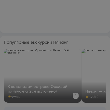
Популярные экскурсии Нячанг
К водопадам острова Орхидей —
из Нячанга (всё включено)
Нячанг — же
›
★
★
4.97
(60)
4.79
(61)