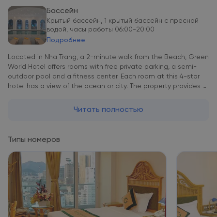
Бассейн
Крытый бассейн, 1 крытый бассейн с пресной
водой, часы работы 06:00-20:00
Подробнее
Located in Nha Trang, a 2-minute walk from the Beach, Green
World Hotel offers rooms with free private parking, a semi-
outdoor pool and a fitness center. Each room at this 4-star
hotel has a view of the ocean or city. The property provides a
24-hour front desk, airport pick-up service, and free Wi-Fi in all
rooms. The hotel will provide air-conditioned rooms with a
Читать полностью
work desk, kettle, minibar, safe, flat-screen TV and private
bathroom with shower. Green World Hotel is 6.2 km from
Vinprearl Port and 6.4 km from New Cruise Port. Cam Ranh
Типы номеров
International Airport is 35 km away from the hotel.