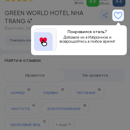
8.6
8.6
58 отз.
278 отз.
GREEN WORLD HOTEL NHA
TRANG 4*
Вьетнам, Нячанг
Понравился отель?
Добавьте их в Избранное и
Показать отель на карте
возвращайтесь в любое время!
Найти в отзывах
Нравится
Не нравится
33
33
25
номер
сервис
питание
19
18
чистота
расположение
13
красивый вид
+ еще
9