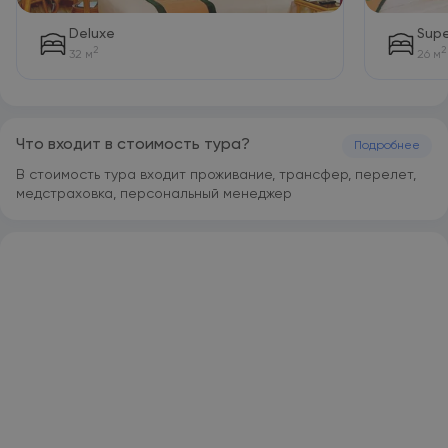
Deluxe
Supe
2
2
32 м
26 м
Что входит в стоимость тура?
Подробнее
В стоимость тура входит проживание, трансфер, перелет,
медстраховка, персональный менеджер