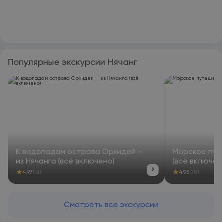
Популярные экскурсии Нячанг
К водопадам острова Орхидей —
Морское пут
из Нячанга (всё включено)
(всё включен
›
★
★
4.97
(61)
4.95
(78)
Смотреть все экскурсии