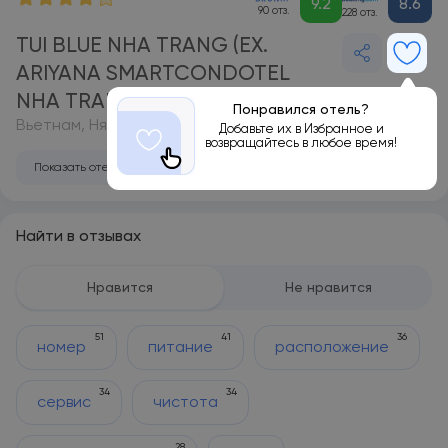
9.2
8.6
90 отз.
228 отз.
TUI BLUE NHA TRANG (EX.
ARIYANA SMARTCONDOTEL
NHA TRANG) 4*
Понравился отель?
Вьетнам, Нячанг
Добавьте их в Избранное и
возвращайтесь в любое время!
Показать отель на карте
Найти в отзывах
Нравится
Не нравится
51
41
36
номер
питание
расположение
34
34
сервис
чистота
28