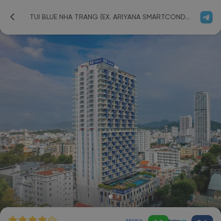
TUI BLUE NHA TRANG (EX. ARIYANA SMARTCONDOTEL NHA TRANG) 4*