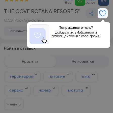
9.2
8.9
81 отз.
3777 отз.
THE COVE ROTANA RESORT 5*
ОАЭ, Рас-Аль-Хайма
Понравился отель?
Показать отель на карте
Добавьте их в Избранное и
возвращайтесь в любое время!
Найти в отзывах
Нравится
Не нравится
31
31
24
территория
питание
пляж
22
21
18
сервис
номер
чистота
+ еще
8