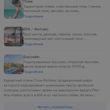
Пляж
Территория пляжа: собственный пляж, 1 линия,
песчаный пляж, автобус на пляж...
Подробнее
SPA / Фитнес
Spa-центр, джакузи, парная, сауна, массаж,
тренажерный зал, настольный тенн...
Подробнее
Бассейн
Подогреваемый бассейн, открытый бассейн,
центр водных видов спорта: 09:00 д...
Подробнее
Курортный отель Cove Rotana, традиционный шарм
которого подчеркивает уникальные черты арабской
культуры, расположен прямо на живописном берегу Рас-
Аль-Хайма, всего в 600 м от частного пляжа. Из окон
открывается вид на Персидский залив. В распоряжении
гостей 2 ресторана и 4 бара. В местах общего пользования
Читать полностью