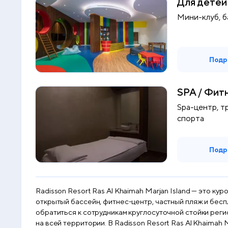
Для детей
Мини-клуб, б
Подр
SPA / Фит
Spa-центр, т
спорта
Подр
Radisson Resort Ras Al Khaimah Marjan Island — это к
открытый бассейн, фитнес-центр, частный пляж и беспл
обратиться к сотрудникам круглосуточной стойки реги
на всей территории. В Radisson Resort Ras Al Khaimah Marjan Island во всех номерах имеется кондиционер, телевизор с плоским экраном со спутниковыми каналами и сейф.