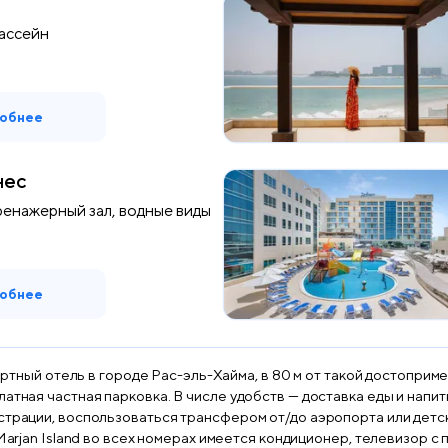
ассейн
обнее
нес
ренажерный зал, водные виды
обнее
урортный отель в городе Рас-эль-Хайма, в 80 м от такой достопри
атная частная парковка. В числе удобств — доставка еды и напитк
страции, воспользоваться трансфером от/до аэропорта или детск