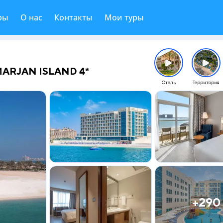
ры
О нас
Контакты
Мои туры
ARJAN ISLAND 4*
Отель
Территория
+290