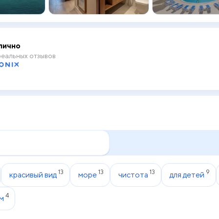
лично
еальных отзывов
13
13
13
9
красивый вид
море
чистота
для детей
4
м