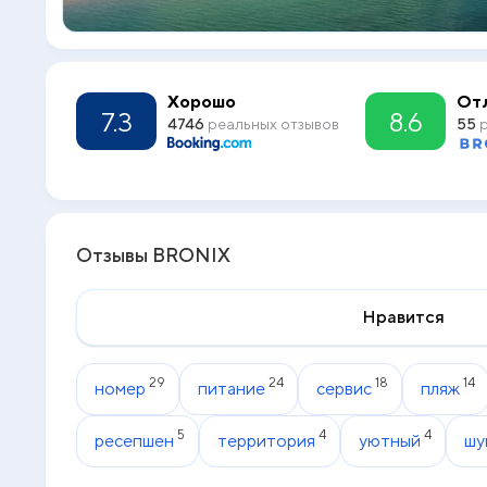
Хорошо
От
7.3
8.6
4746
реальных отзывов
55
р
Отзывы BRONIX
Нравится
29
24
18
14
номер
питание
сервис
пляж
5
4
4
ресепшен
территория
уютный
шу