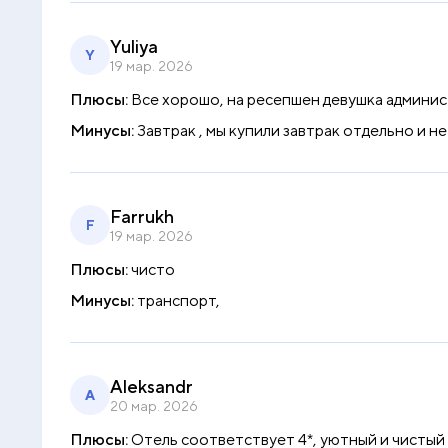
Yuliya
Y
19 мар. 2026
Плюсы:
Все хорошо, на ресепшен девушка админис
Минусы:
Завтрак , мы купили завтрак отдельно и н
Farrukh
F
19 мар. 2026
Плюсы:
чисто
Минусы:
транспорт,
Aleksandr
A
20 мар. 2026
Плюсы:
Отель соответствует 4*, уютный и чистый 