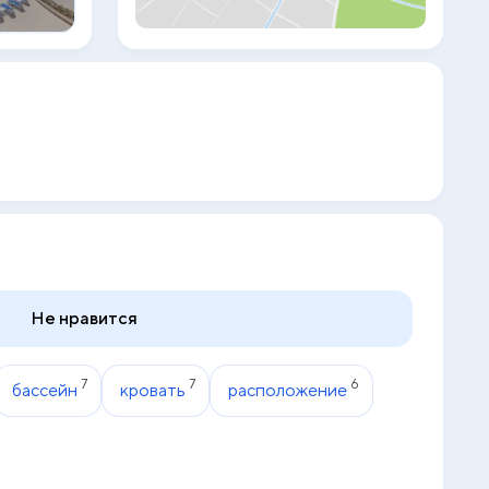
каналами и сейф. Среди прочих удобств
— гостиная зона и собственная ванная
комната с душем, бесплатными
туалетно-косметическими
принадлежностями и феном. В
собственной ванной комнате есть
тапочки. Гостям Radisson Resort Ras Al
Khaimah Marjan Island предоставляются
постельное белье и полотенца. Для
гостей сервируется завтрак «шведский
стол», континентальный завтрак или
полный английский/ирландский завтрак.
Radisson Resort Ras Al Khaimah Marjan
Island располагается на расстоянии 10
км и 10 км соответственно от таких
достопримечательностей, как Торговый
Не нравится
центр Al Hamra и Гольф-клуб Al Hamra.
Международный аэропорт Рас-эль-
Хайма находится в 31 км.
7
7
6
бассейн
кровать
расположение