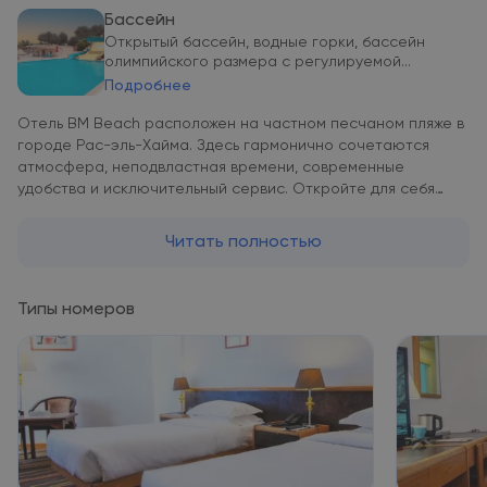
Бассейн
Открытый бассейн, водные горки, бассейн
олимпийского размера с регулируемой...
Подробнее
Отель BM Beach расположен на частном песчаном пляже в
городе Рас-эль-Хайма. Здесь гармонично сочетаются
атмосфера, неподвластная времени, современные
удобства и исключительный сервис. Откройте для себя
наши комфортабельные номера, 300-метровый пляж,
широкий бассейн и сады, а также широкий спектр
Читать полностью
мероприятий для всей семьи. Забронируйте сейчас, чтобы
по достоинству оценить подлинное и непревзойденное
гостеприимство в отеле BM.
Типы номеров