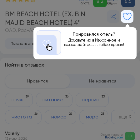
8.2
6.5
69 отз.
878 отз.
BM BEACH HOTEL (EX. BIN
MAJID BEACH HOTEL) 4*
ОАЭ, Рас-Аль-Хайма
Понравился отель?
Добавьте их в Избранное и
Показать отель на карте
возвращайтесь в любое время!
Найти в отзывах
Нравится
Не нравится
39
36
33
пляж
питание
сервис
26
26
23
чистота
номер
море
+ еще
9
Valeriy
Отзыв туриста
10
13 мар. 2026