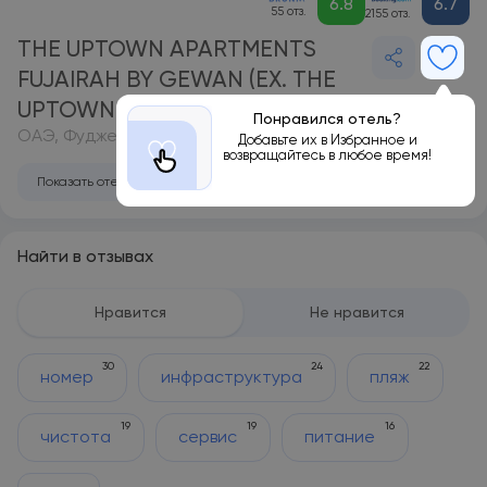
6.8
6.7
55 отз.
2155 отз.
THE UPTOWN APARTMENTS
FUJAIRAH BY GEWAN (EX. THE
UPTOWN APARTMENT)
Понравился отель?
ОАЭ, Фуджейра
Добавьте их в Избранное и
возвращайтесь в любое время!
Показать отель на карте
Найти в отзывах
Нравится
Не нравится
30
24
22
номер
инфраструктура
пляж
19
19
16
чистота
сервис
питание