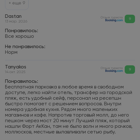
+ еще
9
Dastan
Отзыв туриста
9
13 мар. 2026
Понравилось:
Все хорошо
Не понравилось:
Норм
Tanyakos
Отзыв туриста
9
14 окт. 2025
Понравилось:
Бесплатная парковка в любое время в свободном
доступе, легко найти отель, трансфер на городской
пляж, есть удобный сейф, персонал на ресепшн
быстро помогает с решением вопросов. Внутри
номера удобная кухня. Рядом много маленьких
магазинов и кафе. Напротив торговый молл, до него
пешком через мост 20 минут Лучший пляж, который
нашли Форт АкКан, там не было волн и много рачков,
моллюсков, местные вылавливали сетью рыбу.