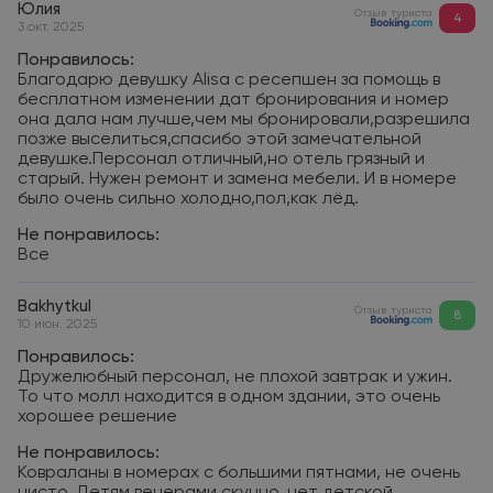
Юлия
Отзыв туриста
4
3 окт. 2025
Понравилось:
Благодарю девушку Alisa с ресепшен за помощь в
бесплатном изменении дат бронирования и номер
она дала нам лучше,чем мы бронировали,разрешила
позже выселиться,спасибо этой замечательной
девушке.Персонал отличный,но отель грязный и
старый. Нужен ремонт и замена мебели. И в номере
было очень сильно холодно,пол,как лёд.
Не понравилось:
Все
Bakhytkul
Отзыв туриста
8
10 июн. 2025
Понравилось:
Дружелюбный персонал, не плохой завтрак и ужин.
То что молл находится в одном здании, это очень
хорошее решение
Не понравилось:
Ковраланы в номерах с большими пятнами, не очень