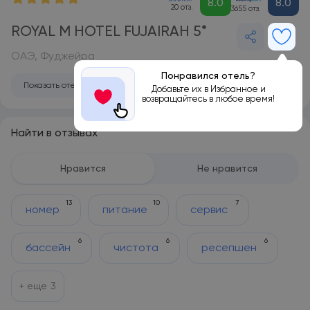
8.0
8.0
20 отз.
3655 отз.
ROYAL M HOTEL FUJAIRAH 5*
ОАЭ, Фуджейра
Понравился отель?
Показать отель на карте
Добавьте их в Избранное и
возвращайтесь в любое время!
Найти в отзывах
Нравится
Не нравится
13
10
7
номер
питание
сервис
6
6
6
бассейн
чистота
ресепшен
+ еще
3