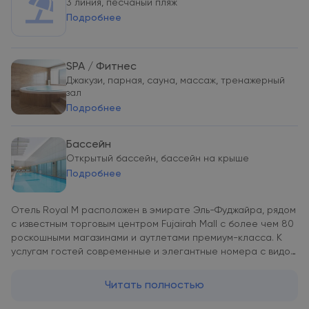
3 линия, песчаный пляж
Подробнее
SPA / Фитнес
Джакузи, парная, сауна, массаж, тренажерный
зал
Подробнее
Бассейн
Открытый бассейн, бассейн на крыше
Подробнее
Отель Royal M расположен в эмирате Эль-Фуджайра, рядом
с известным торговым центром Fujairah Mall с более чем 80
роскошными магазинами и аутлетами премиум-класса. К
услугам гостей современные и элегантные номера с видом
на горы. При отеле работает фитнес-центр, спа-центр и
открытый бассейн. Расстояние до международного
Читать полностью
аэропорта Шарджа составляет 83 км. Все номера с
гостиной зоной оснащены кондиционером, мини-баром и