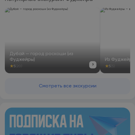
Дубай — город роскоши (из
Фуджейры)
Из Фуджейры
›
★
★
5
(20)
5
(5)
Смотреть все экскурсии