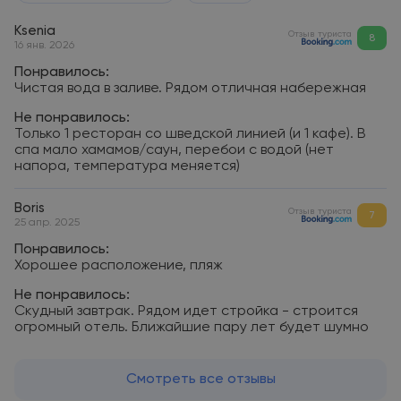
Ksenia
Отзыв туриста
8
16 янв. 2026
Понравилось:
Чистая вода в заливе. Рядом отличная набережная
Не понравилось:
Только 1 ресторан со шведской линией (и 1 кафе). В
спа мало хамамов/саун, перебои с водой (нет
напора, температура меняется)
Boris
Отзыв туриста
7
25 апр. 2025
Понравилось:
Хорошее расположение, пляж
Не понравилось:
Скудный завтрак. Рядом идет стройка - строится
огромный отель. Ближайшие пару лет будет шумно
Смотреть все отзывы