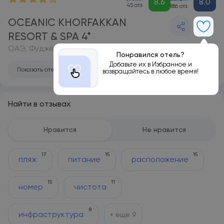
8.6
8.0
45 отз.
886 отз.
OCEANIC KHORFAKKAN
RESORT & SPA 4*
ОАЭ, Фуджейра
Понравился отель?
Добавьте их в Избранное и
Показать отель на карте
возвращайтесь в любое время!
Найти в отзывах
Нравится
Не нравится
17
15
15
пляж
питание
расположение
15
11
номер
чистота
8
инфраструктура
+ еще
9