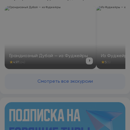
Грандиозный Дубай — из Фуджейры
Из Фуджейры
›
★
★
4.97
(64)
5
(5)
Смотреть все экскурсии