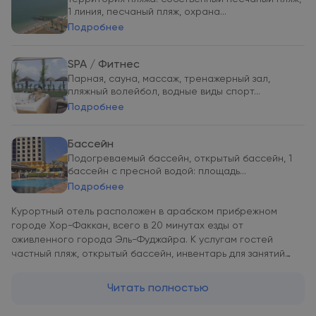
1 линия, песчаный пляж, охрана...
Подробнее
SPA / Фитнес
Парная, сауна, массаж, тренажерный зал,
пляжный волейбол, водные виды спорт...
Подробнее
Бассейн
Подогреваемый бассейн, открытый бассейн, 1
бассейн с пресной водой: площадь...
Подробнее
Курортный отель расположен в арабском прибрежном
городе Хор-Факкан, всего в 20 минутах езды от
оживленного города Эль-Фуджайра. К услугам гостей
частный пляж, открытый бассейн, инвентарь для занятий
водными видами спорта и кабинеты, где можно пройти спа-
процедуры. Все номера курортного отеля Oceanic
Читать полностью
Khorfakkan Resorts & Spa оснащены центральной системой
кондиционирования, телевизором со спутниковыми