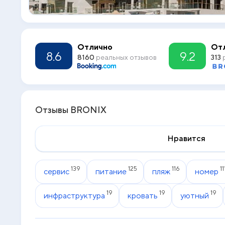
Отлично
От
8.6
9.2
8160
реальных отзывов
313
р
Отзывы BRONIX
Нравится
139
125
116
11
сервис
питание
пляж
номер
19
19
19
инфраструктура
кровать
уютный