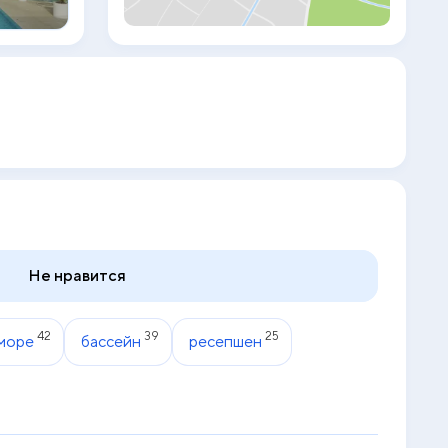
приобрести билеты и заказать
экскурсии. Отель Royal Central The Palm
находится в 20 км от торгового центра
Mall of the Emirates. Расстояние до
международного аэропорта Дубая
составляет 42,5 км.
Не нравится
42
39
25
море
бассейн
ресепшен