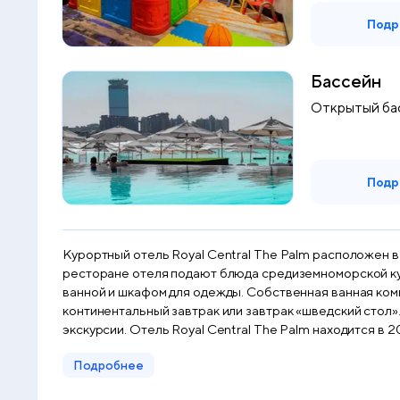
Подр
Бассейн
Открытый ба
Подр
Курортный отель Royal Central The Palm расположен в 
ресторане отеля подают блюда средиземноморской кух
ванной и шкафом для одежды. Собственная ванная ко
континентальный завтрак или завтрак «шведский стол»
экскурсии. Отель Royal Central The Palm находится в 2
Подробнее