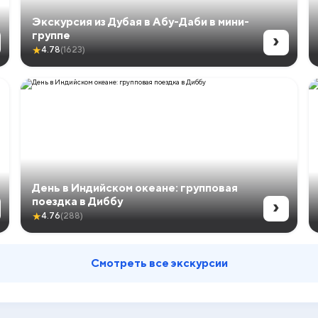
Экскурсия из Дубая в Абу-Даби в мини-
›
группе
★
4.78
(1623)
День в Индийском океане: групповая
›
поездка в Диббу
★
4.76
(288)
Смотреть все экскурсии