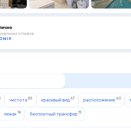
лично
еальных отзывов
1
85
67
60
чистота
красивый вид
расположение
18
15
лежак
бесплатный трансфер