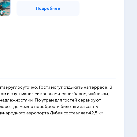
Подробнее
та круглосуточно. Гости могут отдыхать на террасе. В
м и спутниковыми каналами, мини-баром, чайником,
надлежностями. По утрам для гостей сервируют
бюро, где можно приобрести билеты и заказать
ждународного аэропорта Дубая составляет 42,5 км.