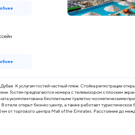
обнее
ссейн
обнее
Дубае. К услугам гостей частный пляж. Стойка регистрации откры
ни. Гостям предлагаются номера с телевизором с плоским экрано
мната укомплектована бесплатными туалетно-косметическими при
. В отеле открыт бизнес-центр, а также работает туристическое 
0 км от торгового центра Mall of the Emirates. Расстояние до ме