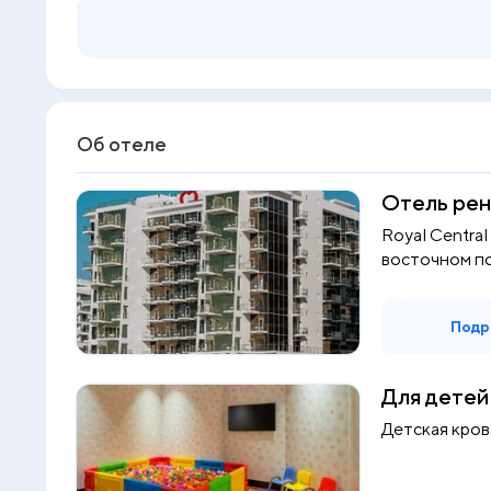
Об отеле
Отель рен
Royal Centra
восточном п
Дубай...
Подр
Для детей
Детская кров