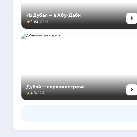
›
Из Дубая — в Абу-Даби
★
4.82
(377)
›
Дубай — первая встреча
★
4.8
(374)