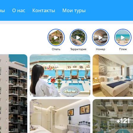
ры
О нас
Контакты
Мои туры
Отель
Территория
Номер
Пляж
+121