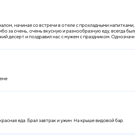
алом, начиная со встречи в отеле с прохладными напитками
ибо за очень, очень вкусную и разнообразную еду, всегда бы
дкий десерт и поздравил нас с мужем с праздником. Однознач
ене
расная еда. Брал завтрак и ужин. На крыше видовой бар.