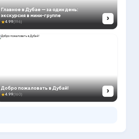
Главное в Дубае — за один день:
›
экскурсия в мини-группе
★
4.99
(196)
›
Добро пожаловать в Дубай!
★
4.99
(160)