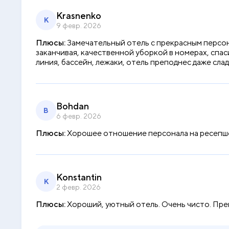
Krasnenko
K
9 февр. 2026
Плюсы:
Замечательный отель с прекрасным персон
заканчивая, качественной уборкой в номерах, спас
линия, бассейн, лежаки, отель преподнес даже сла
Bohdan
B
6 февр. 2026
Плюсы:
Хорошее отношение персонала на ресепш
Konstantin
K
2 февр. 2026
Плюсы:
Хороший, уютный отель. Очень чисто. Прек