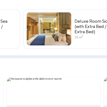
 Sea
Deluxe Room Sid
 /
(with Extra Bed /
Extra Bed)
2
35 м