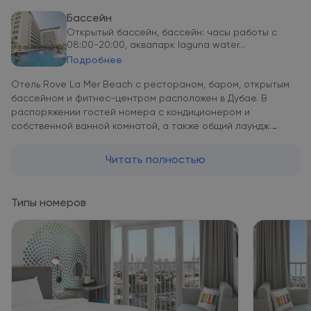
Бассейн
Открытый бассейн, бассейн: часы работы с
08:00-20:00, аквапарк laguna water...
Подробнее
Отель Rove La Mer Beach с рестораном, баром, открытым
бассейном и фитнес-центром расположен в Дубае. В
распоряжении гостей номера с кондиционером и
собственной ванной комнатой, а также общий лаундж.
Стойка регистрации работает круглосуточно.
Осуществляется доставка еды и напитков в номер. В отеле
Читать полностью
обустроено помещение для хранения багажа. В номерах
установлены письменный стол и телевизор с плоским
экраном. В числе удобств шкаф для одежды. Для отдыха
Типы номеров
обустроена терраса. В отеле Rove La Mer Beach можно
поиграть в настольный теннис. Неподалеку расположены
такие достопримечательности, как пляж Ла-Мер, торговый
центр Dubai и фонтан «Дубай». Расстояние от отеля Rove
La Mer Beach до международного аэропорта Дубай
составляет 11 км. Отель La Mer — это сочетание пляжного
отдыха и городской жизни. Отель расположен в самом
сердце одного из самых популярных районов Дубая для