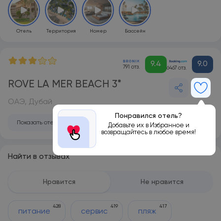
Отель
Территория
Номер
Бассейн
9.4
9.0
791 отз.
6467 отз.
ROVE LA MER BEACH 3*
ОАЭ, Дубай
Понравился отель?
Показать отель на карте
Добавьте их в Избранное и
возвращайтесь в любое время!
Найти в отзывах
Нравится
Не нравится
428
419
417
питание
сервис
пляж