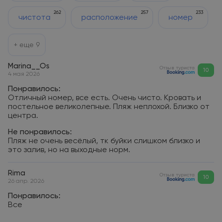
262
257
233
чистота
расположение
номер
+ еще
9
Marina__Os
Отзыв туриста
10
4 мая 2026
Понравилось:
Отличный номер, все есть. Очень чисто. Кровать и
постельное великолепные. Пляж неплохой. Близко от
центра.
Не понравилось:
Пляж не очень весёлый, тк буйки слишком близко и
это залив, но на выходные норм.
Rima
Отзыв туриста
10
26 апр. 2026
Понравилось:
Все