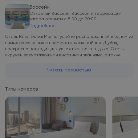
Бассейн
Открытый бассейн, бассейн и терраса для
загара открыты с 8:00 до 20:00
Подробнее
Отель Rove Dubai Marina, удобно расположенный в одном из
самых оживленных и примечательных районов Дубая,
прекрасно подходит для увлекательного отдыха. Отель
окружен впечатляющими высотными зданиями, а также
различными ресторанами и торговыми центрами, в числе
которых Dubai Marina Mall. Отель находится неподалеку от
Читать полностью
пляжа, всего в нескольких минутах езды от Пальмовых
островов. До центра Дубая и торгового комплекса The
Dubai Mall можно добраться всего за 20 минут. В
Типы номеров
непосредственной близости от отеля расположены такие
деловые центры, как Dubai Media City, Dubai Internet City и
Jebel Ali Freezone. Каждый номер оснащен телевизором с
плоским экраном и кабельными каналами. В число удобств
всех номеров входит рабочий стол, принадлежности для
чая/кофе и диван-кровать, подходящий для ребенка.
Современная ванная комната с тропическим душем с
сильным напором воды укомплектована феном. На каждом