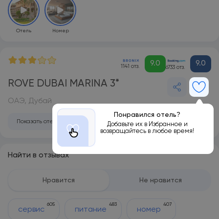
Отель
Номер
9.0
9.0
1141 отз.
6733 отз.
ROVE DUBAI MARINA 3*
ОАЭ, Дубай
Понравился отель?
Показать отель на карте
Добавьте их в Избранное и
возвращайтесь в любое время!
Найти в отзывах
Нравится
Не нравится
605
483
407
сервис
питание
номер