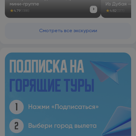
мини-группе
Из Дубая — 
›
★
★
4.79
(1388)
4.82
(377)
Смотреть все экскурсии