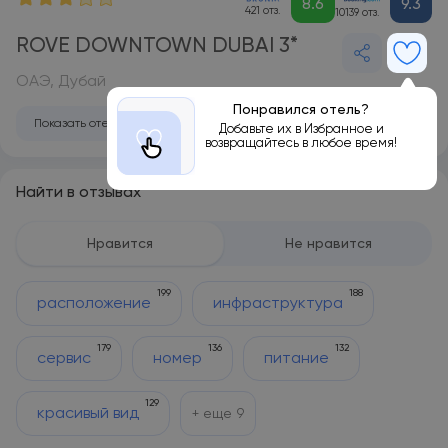
8.6
9.3
421 отз.
10139 отз.
ROVE DOWNTOWN DUBAI 3*
ОАЭ, Дубай
Понравился отель?
Показать отель на карте
Добавьте их в Избранное и
возвращайтесь в любое время!
Найти в отзывах
Нравится
Не нравится
199
188
расположение
инфраструктура
179
136
132
сервис
номер
питание
129
красивый вид
+ еще
9