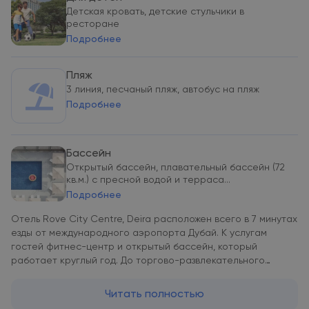
Детская кровать, детские стульчики в
ресторане
Подробнее
Пляж
3 линия, песчаный пляж, автобус на пляж
Подробнее
Бассейн
Открытый бассейн, плавательный бассейн (72
кв.м.) с пресной водой и терраса...
Подробнее
Отель Rove City Centre, Deira расположен всего в 7 минутах
езды от международного аэропорта Дубай. К услугам
гостей фитнес-центр и открытый бассейн, который
работает круглый год. До торгово-развлекательного
центра Dubai Mall можно доехать на автомобиле за 20
минут. Собственный ресторан отеля The Daily открыт на
Читать полностью
завтрак, обед и ужин. На всей территории предоставляется