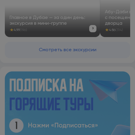
Абу-Даби в 
Главное в Дубае — за один день:
с посещение
экскурсия в мини-группе
дворца
›
★
★
4.99
(196)
4.86
(314)
Смотреть все экскурсии