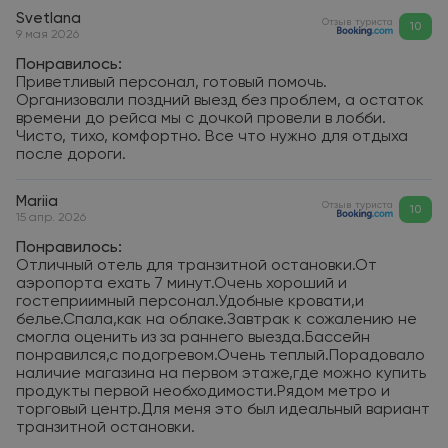
Svetlana
Отзыв туриста
10
9 мая 2026
Понравилось:
Приветливый персонал, готовый помочь.
Организовали поздний выезд без проблем, а остаток
времени до рейса мы с дочкой провели в лобби.
Чисто, тихо, комфортно. Все что нужно для отдыха
после дороги.
Mariia
Отзыв туриста
10
15 апр. 2026
Понравилось:
Отличный отель для транзитной остановки.От
аэропорта ехать 7 минут.Очень хороший и
гостеприимный персонал.Удобные кровати,и
белье.Спала,как на облаке.Завтрак к сожалению не
смогла оценить из за раннего выезда.Бассейн
понравился,с подогревом.Очень теплый.Порадовало
наличие магазина на первом этаже,где можно купить
продукты первой необходимости.Рядом метро и
торговый центр.Для меня это был идеальный вариант
транзитной остановки.