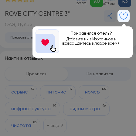
9.0
9.3
279 отз.
6217 отз.
ROVE CITY CENTRE 3*
ОАЭ, Дубай
Понравился отель?
Показать отель на карте
Добавьте их в Избранное и
возвращайтесь в любое время!
Найти в отзывах
Нравится
Не нравится
133
117
102
сервис
питание
номер
99
96
инфраструктура
рядом метро
85
чистота
+ еще
9