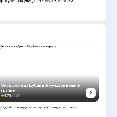
 прогулочная улица THE WALK с кафе и
Экскурсия из Дубая в Абу-Даби в мини-
›
группе
★
4.78
(1623)