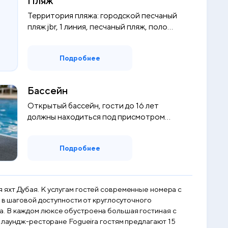
Пляж
Территория пляжа: городской песчаный
пляж jbr, 1 линия, песчаный пляж, поло...
Подробнее
Бассейн
Открытый бассейн, гости до 16 лет
должны находиться под присмотром
взрослых
Подробнее
яхт Дубая. К услугам гостей современные номера с
 в шаговой доступности от круглосуточного
а. В каждом люксе обустроена большая гостиная с