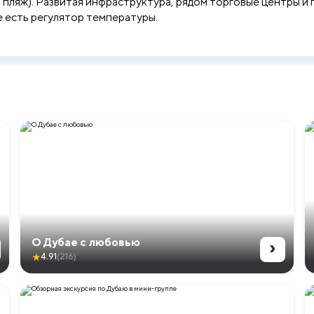
й пляж). Развитая инфраструктура, рядом торговые центры и
е есть регулятор температуры.
›
О Дубае с любовью
★
4.91
(216)