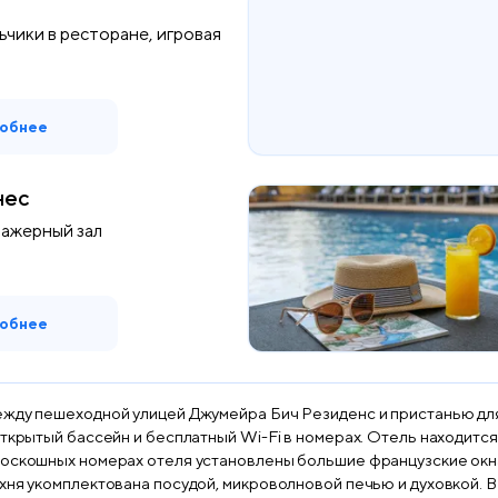
ьчики в ресторане, игровая
обнее
нес
нажерный зал
обнее
ежду пешеходной улицей Джумейра Бич Резиденс и пристанью для 
открытый бассейн и бесплатный Wi-Fi в номерах. Отель находится
роскошных номерах отеля установлены большие французские окн
удой, микроволновой печью и духовкой. В лаундж-ресторане Fogueira гостям предлагают 15