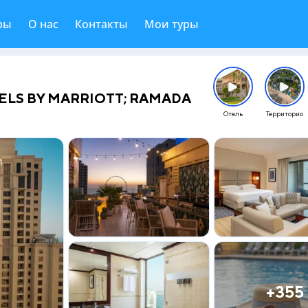
ры
О нас
Контакты
Мои туры
ELS BY MARRIOTT; RAMADA
Отель
Территория
+355