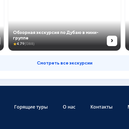
Обзорная экскурсия по Дубаю в мини-
›
группе
★
4.79
(1388)
Смотреть все экскурсии
Горящие туры
О нас
Контакты