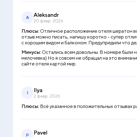
Aleksandr
A
20 февр. 2026
Плюсы:
Отличное расположение отеля шератон вол
отзыв можно писать, напишу коротко - супер отлич
с хорошим видом и балконом. Предупредили что де
Минусы:
Остались всем довольны. В номере были н
мелочевка) Но я совсем не обращал на это вниман
сайте отеля картой мир.
Ilya
I
2 февр. 2026
Плюсы:
Всё указанное в положительных отзывах р
Pavel
P