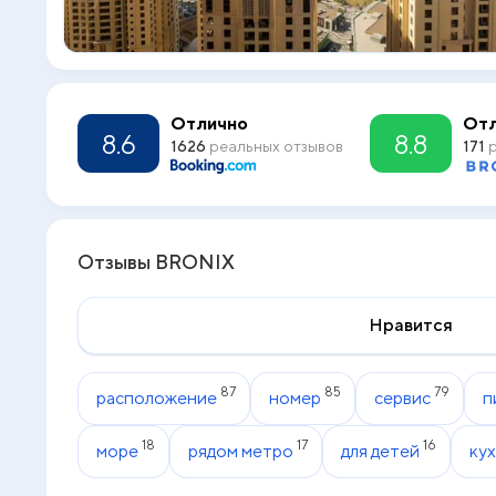
Отлично
Отл
8.6
8.8
1626
реальных отзывов
171
р
Отзывы BRONIX
Нравится
87
85
79
расположение
номер
сервис
п
18
17
16
море
рядом метро
для детей
ку