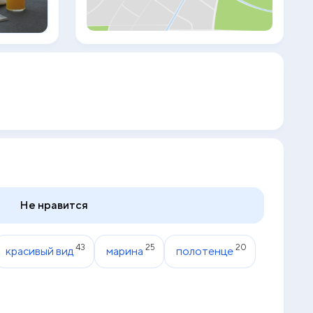
предлагают 15 различных видов мясного
ассорти. В шиша-лаундже можно
покурить кальян и полюбоваться
захватывающим видом на искусственный
остров Пальма Джумейра и пристань для
яхт. В удостоенном наградами баре-
ресторане Speakeasy подают закуски и
различные напитки. Отель находится в
10 минутах езды от торгового центра Mall
Of The Emirates. Поездка до
международного аэропорта Дубай
занимает 30 минут. В соответствии с
директивами Департамента охраны
здоровья и безопасности
муниципалитета Дубая дети могут
находиться в бассейне только в
Не нравится
сопровождении родителей, а детям
младше 5 лет не разрешается плавать в
бассейне для взрослых.
43
25
20
красивый вид
марина
полотенце