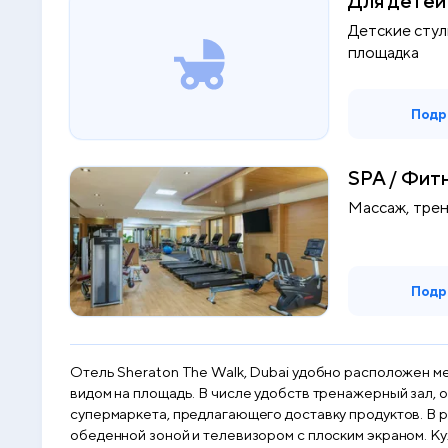
Для детей
Детские стул
площадка
Подр
SPA / Фит
Массаж, тре
Подр
Отель Sheraton The Walk, Dubai удобно расположен м
видом на площадь. В числе удобств тренажерный зал, 
супермаркета, предлагающего доставку продуктов. В 
обеденной зоной и телевизором с плоским экраном. Кухня укомплектована пос