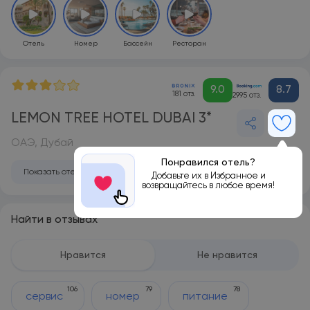
Отель
Номер
Бассейн
Ресторан
9.0
8.7
181 отз.
2995 отз.
LEMON TREE HOTEL DUBAI 3*
ОАЭ, Дубай
Понравился отель?
Показать отель на карте
Добавьте их в Избранное и
возвращайтесь в любое время!
Найти в отзывах
Нравится
Не нравится
106
79
78
сервис
номер
питание