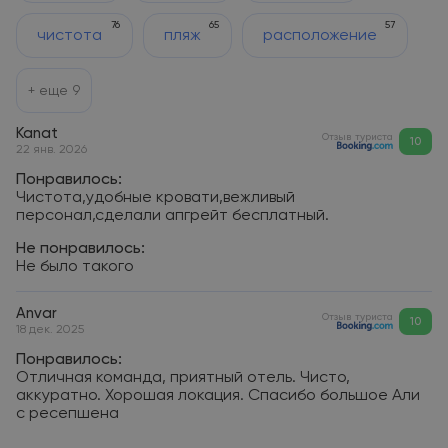
76
65
57
чистота
пляж
расположение
+ еще
9
Kanat
Отзыв туриста
10
22 янв. 2026
Понравилось:
Чистота,удобные кровати,вежливый
персонал,сделали апгрейт бесплатный.
Не понравилось:
Не было такого
Anvar
Отзыв туриста
10
18 дек. 2025
Понравилось:
Отличная команда, приятный отель. Чисто,
аккуратно. Хорошая локация. Спасибо большое Али
с ресепшена