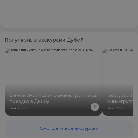
Популярные экскурсии Дубай
День в Индийском океане: групповая
Экскурсия из
поездка в Диббу
мини-группе
›
★
★
4.76
(288)
4.78
(1623)
Смотреть все экскурсии