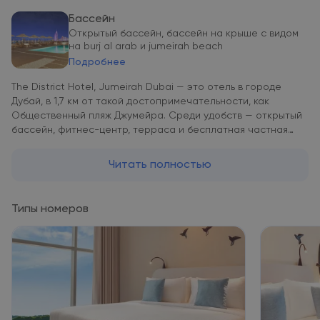
Бассейн
Открытый бассейн, бассейн на крыше с видом
на burj al arab и jumeirah beach
Подробнее
The District Hotel, Jumeirah Dubai — это отель в городе
Дубай, в 1,7 км от такой достопримечательности, как
Общественный пляж Джумейра. Среди удобств — открытый
бассейн, фитнес-центр, терраса и бесплатная частная
парковка. К услугам гостей снэк-бар, а также ресторан, где
подают блюда международной кухни. Гости могут
Читать полностью
обратиться к сотрудникам круглосуточной стойки
регистрации, воспользоваться трансфером от/до
аэропорта или доставкой еды и напитков, а также
Типы номеров
подключиться к бесплатному Wi-Fi. В номерах в The District
Hotel, Jumeirah Dubai установлен кондиционер, сейф и
телевизор с плоским экраном. Среди прочих удобств —
письменный стол и чайник, а также собственная ванная
комната с биде. В собственной ванной комнате есть душ,
бесплатные туалетно-косметические принадлежности и
фен. Гостям The District Hotel, Jumeirah Dubai
предоставляются постельное белье и полотенца. Для