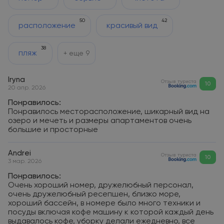
50
42
расположение
красивый вид
38
пляж
+ еще
9
Iryna
Отзыв туриста
10
20 апр. 2026
Понравилось:
Понравилось месторасположение, шикарный вид на
озеро и мечеть и размеры апартаментов очень
большие и просторные
Andrei
Отзыв туриста
10
3 мар. 2026
Понравилось:
Очень хороший номер, дружелюбный персонал,
очень дружелюбный ресепшен, близко море,
хороший бассейн, в номере было много техники и
посуды включая кофе машину к которой каждый день
выдавалось кофе, уборку делали ежедневно, все