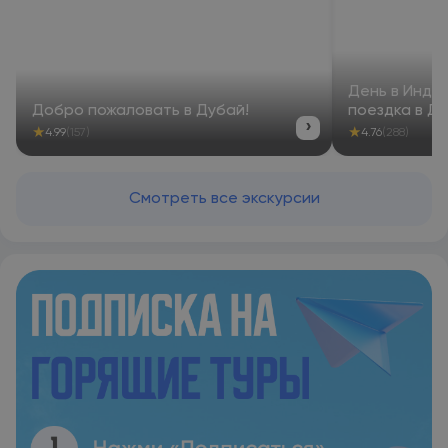
День в Инди
Добро пожаловать в Дубай!
поездка в Д
›
★
★
4.99
(157)
4.76
(288)
Смотреть все экскурсии