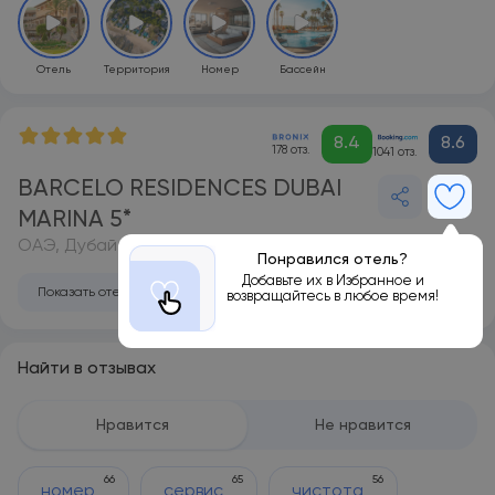
Отель
Территория
Номер
Бассейн
8.4
8.6
178 отз.
1041 отз.
BARCELO RESIDENCES DUBAI
MARINA 5*
ОАЭ, Дубай
Понравился отель?
Добавьте их в Избранное и
Показать отель на карте
возвращайтесь в любое время!
Найти в отзывах
Нравится
Не нравится
66
65
56
номер
сервис
чистота