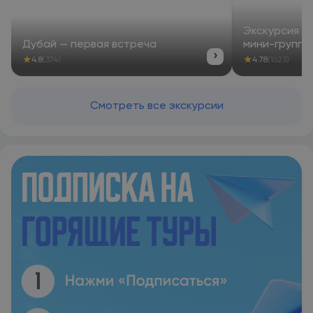
Экскурсия из
Дубай — первая встреча
мини-группе
›
★
★
4.8
(374)
4.78
(1623)
Смотреть все экскурсии