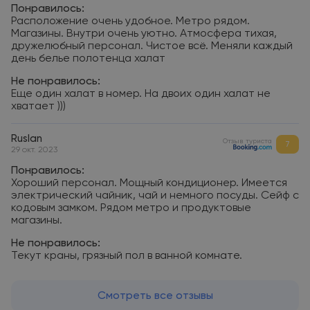
Понравилось:
Расположение очень удобное. Метро рядом.
Магазины. Внутри очень уютно. Атмосфера тихая,
дружелюбный персонал. Чистое всё. Меняли каждый
день белье полотенца халат
Не понравилось:
Еще один халат в номер. На двоих один халат не
хватает )))
Ruslan
Отзыв туриста
7
29 окт. 2023
Понравилось:
Хороший персонал. Мощный кондиционер. Имеется
электрический чайник, чай и немного посуды. Сейф с
кодовым замком. Рядом метро и продуктовые
магазины.
Не понравилось:
Текут краны, грязный пол в ванной комнате.
Смотреть все отзывы