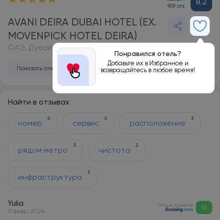
8.2
909 отз.
AVANI DEIRA DUBAI HOTEL (EX.
MOVENPICK HOTEL DEIRA)
ОАЭ, Дубай
Понравился отель?
Добавьте их в Избранное и
Показать отель на карте
возвращайтесь в любое время!
Найти в отзывах
6
6
3
номер
сервис
расположение
3
3
рядом метро
чистота
3
инфраструктура
Yulia
Отзыв туриста
10
11 февр. 2024