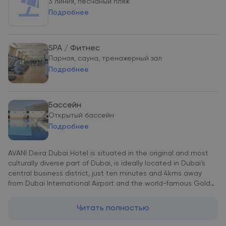
3 линия, песчаный пляж
Подробнее
SPA / Фитнес
Парная, сауна, тренажерный зал
Подробнее
Бассейн
Открытый бассейн
Подробнее
AVANI Deira Dubai Hotel is situated in the original and most
culturally diverse part of Dubai, is ideally located in Dubai’s
central business district, just ten minutes and 4kms away
from Dubai International Airport and the world-famous Gold
and Spice Souks. The Abu Baker metro station is conveniently
located at the doorstep, and the hotel is well-placed for
Читать полностью
guest to explore Deira’s vibrant winding streets and the
historic Creek area, where local “Abra” water taxis ply their