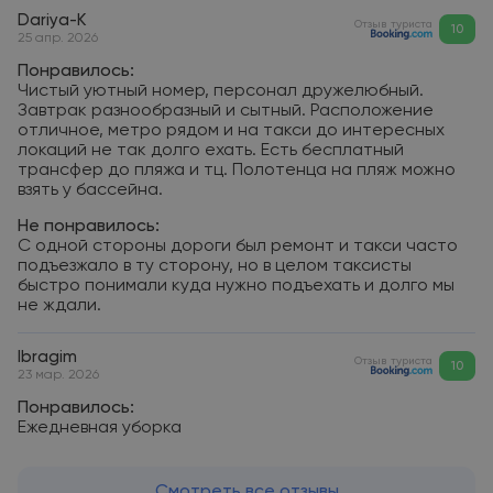
Dariya-K
Отзыв туриста
10
25 апр. 2026
Понравилось:
Чистый уютный номер, персонал дружелюбный.
Завтрак разнообразный и сытный. Расположение
отличное, метро рядом и на такси до интересных
локаций не так долго ехать. Есть бесплатный
трансфер до пляжа и тц. Полотенца на пляж можно
взять у бассейна.
Не понравилось:
С одной стороны дороги был ремонт и такси часто
подъезжало в ту сторону, но в целом таксисты
быстро понимали куда нужно подъехать и долго мы
не ждали.
Ibragim
Отзыв туриста
10
23 мар. 2026
Понравилось:
Ежедневная уборка
Смотреть все отзывы