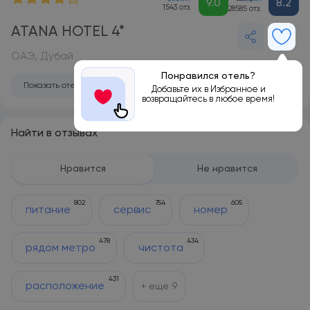
9.0
8.2
1543 отз.
28585 отз.
ATANA HOTEL 4*
ОАЭ, Дубай
Понравился отель?
Показать отель на карте
Добавьте их в Избранное и
возвращайтесь в любое время!
Найти в отзывах
Нравится
Не нравится
802
754
605
питание
сервис
номер
478
434
рядом метро
чистота
431
расположение
+ еще
9