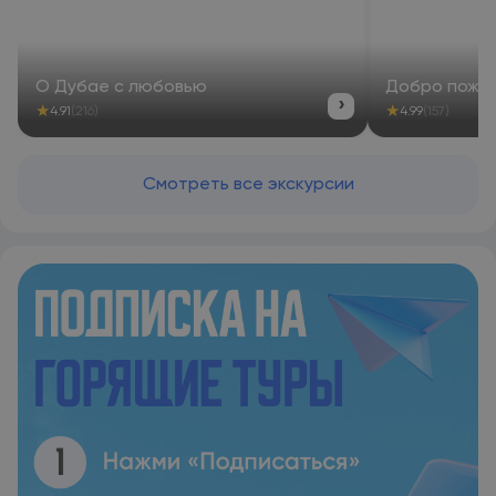
О Дубае с любовью
Добро пожал
›
★
★
4.91
(216)
4.99
(157)
Смотреть все экскурсии