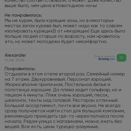
качество соответствовали, а может даже качество
выше было, чем цена в Новогоднюю ночь!
Не понравилось:
Мы не курим, были курящие зоны, но в некоторых
местах запах курева был, может надо как то совсем
изолировать курящих))) от некурящих! Еще здесь было
больше людей старше по возрасту, нам нравилось
это, но может молодежи будет некомфортно.
Alexander
Отзыв туриста
10
14 авг. 2025
Понравилось:
Отдыхали в этом отеле второй раз. Семейный номер
на 7 этаже. Двухуровневый. Персонал хороший.
Уборка вполне приличная. Постельное белье и
полотенца хорошие. До пляжа ходит гольфкар, но и
пешком 4 минуты. Пляж очень хороший, песок,
шезлонги, тенты над головой. Ресторан отличный.
Большой ассортимент, почти все вкусно. Не всегда
сразу получается найти стол для большой компании,
рекомендую приходить где-то через полчаса после
начала. Рядом улица с магазинами, можно ехать без
вещей. Все есть, цены турецко-разумные.