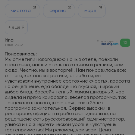
28
26
18
чистота
сервис
море
+ еще
9
Irina
Отзыв туриста
10
1 янв. 2026
Понравилось:
Мы отметили новогоднюю ночь в отеле, поехали
спонтанно, нашли отель по отзывам и решили, нам
сюда! Честно, мы в восторге!!! Нам понравилось все:
от того, как нас встретили, от заботы, мы
чувствовали внутреннее состояние счастья! красота
на рецепшене, еда обалденно вкусная, широкий
выбор блюд, бассейн теплый, хамам шикарный, час
сидела и прямо кайфовала, веселая программа, так
танцевала в новогоднюю ночь, как в 25лет,
программа зажигательная. Сервис высокий: в
ресторане, официанты работают идеально, на
рецепшене есть русскоговорящий администратор,
улыбка и на энергетическом уровне чувствуешь
гостеприимство! Мы рекомендуем всем! Цена -