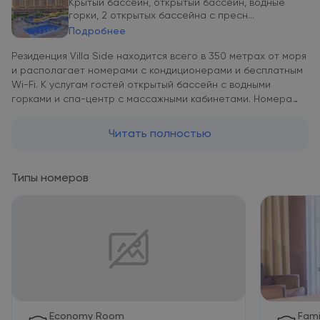
Крытый бассейн, открытый бассейн, водные
горки, 2 открытых бассейна с пресн...
Подробнее
Резиденция Villa Side находится всего в 350 метрах от моря
и располагает номерами с кондиционерами и бесплатным
Wi-Fi. К услугам гостей открытый бассейн с водными
горками и спа-центр с массажными кабинетами. Номера
резиденции Villa Side обставлены со вкусом в современном
стиле. В номерах есть ЖК-телевизор, сейф и мини-бар. Из
Читать полностью
всех номеров открывается вид на море, сад, горы или
бассейн. В ресторане Elit подают "шведский стол" на
завтрак, обед и ужин. В ресторане Sofra сервируют блюда
Типы номеров
османской кухни, а в ресторане Portofino - блюда
итальянской кухни. К услугам гостей также 7 баров и
дискотека. Оздоровительный спа-центр располагает
турецкой баней и сауной. Гости могут пройти различные
виды массажа, включая ароматерапевтический и тайский.
До центра Манавгата - 7 км. Аэропорт Анталии находится в
60 км.
Economy Room
Fami