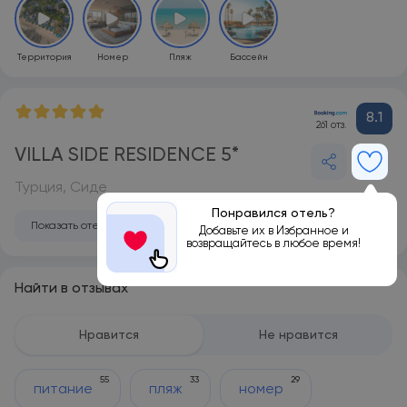
Территория
Номер
Пляж
Бассейн
8.1
261 отз.
VILLA SIDE RESIDENCE 5*
Турция, Сиде
Понравился отель?
Показать отель на карте
Добавьте их в Избранное и
возвращайтесь в любое время!
Найти в отзывах
Нравится
Не нравится
55
33
29
питание
пляж
номер