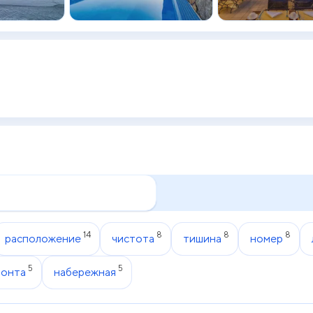
14
8
8
8
расположение
чистота
тишина
номер
5
5
монта
набережная