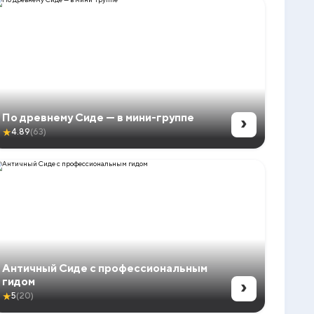
›
По древнему Сиде — в мини-группе
★
4.89
(63)
Античный Сиде с профессиональным
›
гидом
★
5
(20)