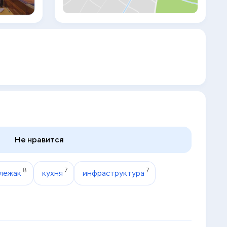
шкаф. В Ozlem Garden Hotel
предлагается завтрак «шведский стол»
или континентальный завтрак. Гости
Ozlem Garden Hotel могут посетить
сауну и турецкую баню. Сотрудники
круглосуточной стойки регистрации,
говорящие на немецком, на английском и
на турецком, помогут гостям
спланировать поездку. Ozlem Garden
Hotel располагается на расстоянии 23
км и 33 км соответственно от таких
достопримечательностей, как
Рекреационный центр Green Canyon и
Амфитеатр Аспендоса. Аэропорт
Анталья находится в 70 км.
Не нравится
8
7
7
лежак
кухня
инфраструктура