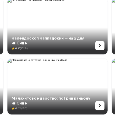
Калейдоскоп Каппадокии — на 2 дня
›
из Сиде
★
4.9
(234)
Малахитовое царство: по Грин каньону
›
из Сиде
★
4.55
(86)