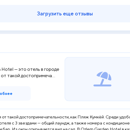
Загрузить еще отзывы
 Hotel — это отель в городе
 от такой достопримеча...
обнее
м от такой достопримечательности, как Пляж Кумкёй. Среди удобс
отеля с 3 звездами — общий лаундж, а также номера с кондицион
em Garden Hotel в каждом номере имеется телевизор с плоским экраном,