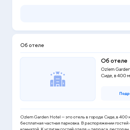
Об отеле
Об отеле
Ozlem Garden
Сиде, в 400 м
Подр
Ozlem Garden Hotel — это отель в городе Сиде, в 400 
бесплатная частная парковка. В распоряжении гостей 
комнатой. К услугам гостей отеля — терраса, ресторан и бар. Из окон открывается вид на сад. В Ozl