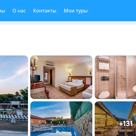
ры
О нас
Контакты
Мои туры
+131