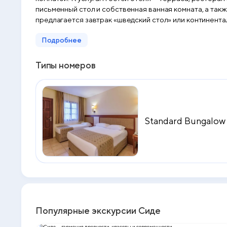
письменный стол и собственная ванная комната, а также предо
предлагается завтрак «шведский стол» или континентальный завтрак. Гости Ozlem Garden Hotel могут посетить сауну и турецкую бан
регистрации, говорящие на немецком, на английском и на турецком, помогут гостям спла
Подробнее
соответственно от таких достопримечательностей, ка
Типы номеров
Standard Bungalo
Популярные экскурсии Сиде