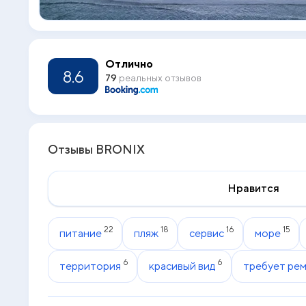
Отлично
8.6
79
реальных отзывов
Отзывы BRONIX
Нравится
22
18
16
15
питание
пляж
сервис
море
6
6
территория
красивый вид
требует ре