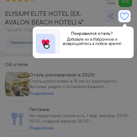
8.8
0 отз.
ELYSIUM ELITE HOTEL (EX.
AVALON BEACH HOTEL) 4*
Турция, Сиде
Понравился отель?
Добавьте их в Избранное и
Показать отель на карте
возвращайтесь в любое время!
Об отеле
Отель реновирован в 2020г
Отель расположен в 75 км от аэропорта г.
Антальи, рядом с поселком Кызылот,...
Подробнее
Питание
На территории отеля есть 1 бар, завтрак 07:00-
09:30, поздний завтрак 09:30-...
Подробнее