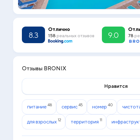
Отлично
Отл
8.3
9.0
158
реальных отзывов
78
ре
Отзывы BRONIX
Нравится
48
45
40
питание
сервис
номер
чистот
12
11
для взрослых
территория
инфраструк