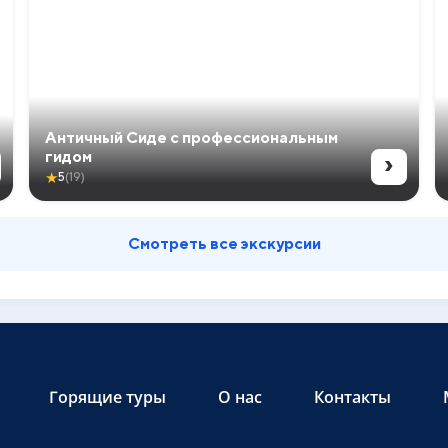
Античный Сиде с профессиональным
›
гидом
★
5
(19)
Смотреть все экскурсии
Горящие туры
О нас
Контакты