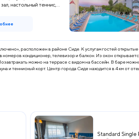
зал, настольный теннис,
обнее
ключено», расположен в районе Сиде. К услугам гостей открытые
тв номеров кондиционер, телевизор и балкон. Из окон открываетс
завтракать можно на террасе с видом на бассейн. В баре можно
ауна и теннисный корт. Центр города Сиде находится в 4 км от о
Standard Singl