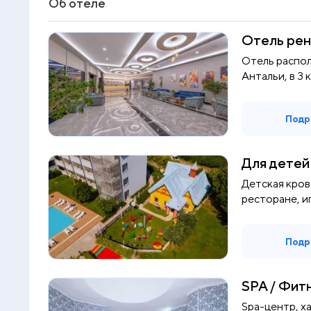
Об отеле
Отель рен
Отель распол
Антальи, в 3 к
Подр
Для детей
Детская кров
ресторане, иг
Подр
SPA / Фит
Spa-центр, ха