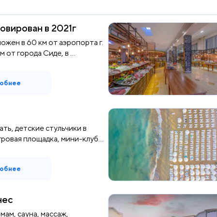
овирован в 2021г
ожен в 60 км от аэропорта г.
м от города Сиде, в ...
обнее
ать, детские стульчики в
ровая площадка, мини-клуб...
обнее
нес
мам, сауна, массаж,