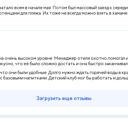
атало всем в начале мая. Потом был массовый заезд к середи
лотенцами для пляжа. Их тоже не всегда можно взять в хамам
а очень высоком уровне. Менеджер отеля охотно помогал и 
 вкусно, что её было сложно достать и она быстро заканчива
что они были удобные. Долго нужно ждать горячей воды в кран
 с базовыми напитками. Детский клуб мог бы работать и доль
Загрузить еще отзывы