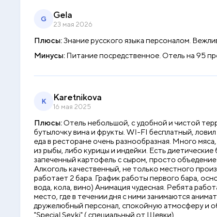
Gela
G
23 мая 2026
Плюсы:
Знание русского языка персоналом. Вежли
Минусы:
Питание посредственное. Отель на 95 пр
Karetnikova
K
16 мая 2025
Плюсы:
Отель небольшой, с удобной и чистой тер
бутылочку вина и фрукты. WI-FI бесплатный, ловил
еда в ресторане очень разнообразная. Много мяса,
из рыбы, либо курицы и индейки. Есть диетические 
запеченный картофель с сыром, просто объедение.
Алкоголь качественный, не только местного произв
работает 2 бара. График работы первого бара, осно
вода, кола, вино) Анимация чудесная. Ребята рабо
место, где в течении дня с ними занимаются анима
дружелюбный персонал, спокойную атмосферу и обс
"Special Sevki" ( специальный от Шевки)