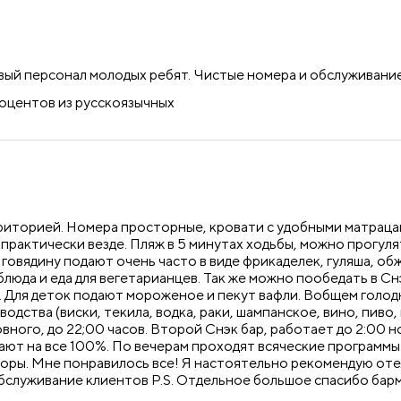
вый персонал молодых ребят. Чистые номера и обслуживание 
оцентов из русскоязычных
риторией. Номера просторные, кровати с удобными матрацам
 практически везде. Пляж в 5 минутах ходьбы, можно прогуля
 говядину подают очень часто в виде фрикаделек, гуляша, о
блюда и еда для вегетарианцев. Так же можно пообедать в Снэ
 Для деток подают мороженое и пекут вафли. Вобщем голодн
одства (виски, текила, водка, раки, шампанское, вино, пиво
вного, до 22;00 часов. Второй Снэк бар, работает до 2:00 но
тают на все 100%. По вечерам проходят всяческие программы.
торы. Мне понравилось все! Я настоятельно рекомендую отел
луживание клиентов P.S. Отдельное большое спасибо барме