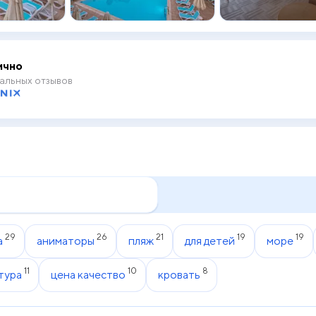
ично
альных отзывов
29
26
21
19
19
а
аниматоры
пляж
для детей
море
11
10
8
тура
цена качество
кровать