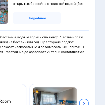
открытых бассейна с пресной водой (без
по...
Подробнее
 бассейны, водные горки и спа-центр. Частный пляж
я вид на бассейн или сад. В ресторане подают
 заказать алкогольные и безалкогольные напитки. В
теля. Расстояние до аэропорта Антальи составляет 65
e Room
Standard D