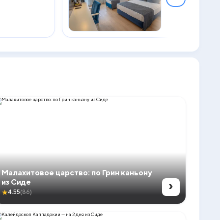
2
29 м
Малахитовое царство: по Грин каньону
›
из Сиде
★
4.55
(86)