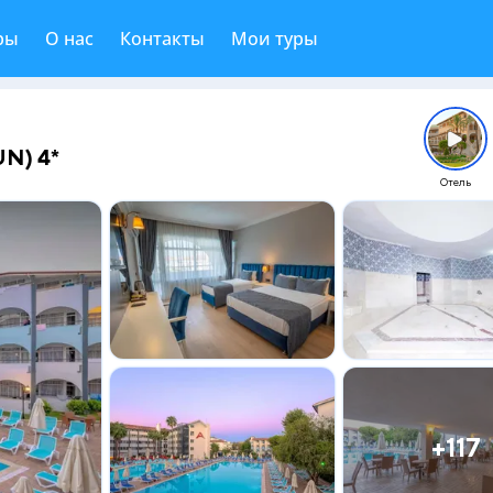
ры
О нас
Контакты
Мои туры
N) 4*
Отель
+117