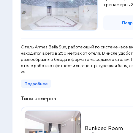
тренажерный 
водные...
Подр
Отель Armas Bella Sun, работающий по системе «все в
находится всего в 250 метрах от отеля. В числе удобс
разнообразные блюда в формате «шведского стола». По
отеле работают фитнес- и спа-центр, турецкая баня, с
км.
Подробнее
Типы номеров
Bunkbed Room