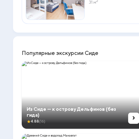
2
31 м
Популярные экскурсии Сиде
Из Сиде — к острову Дельфинов (без
›
гида)
★
4.88
(16)