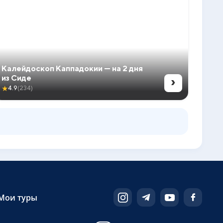
Калейдоскоп Каппадокии — на 2 дня
›
из Сиде
★
4.9
(234)
Мои туры