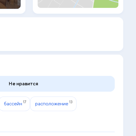
Антальи составляет 65 км.
Не нравится
17
13
бассейн
расположение