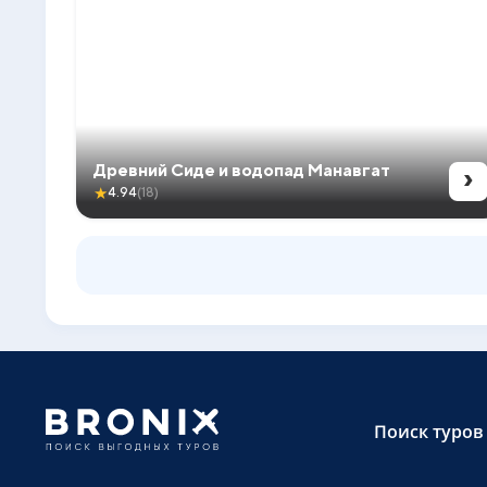
›
Древний Сиде и водопад Манавгат
★
4.94
(18)
Поиск туров