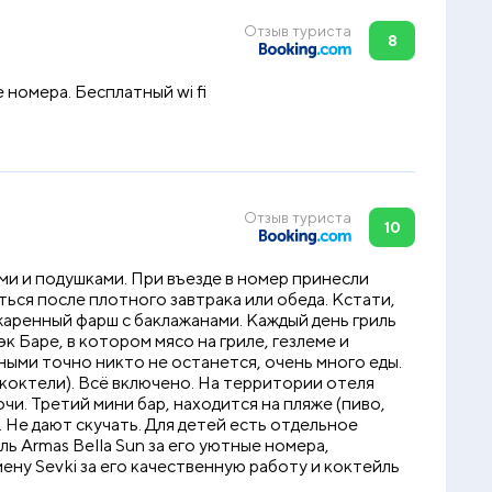
Отзыв туриста
8
номера. Бесплатный wi fi
Отзыв туриста
10
и и подушками. При въезде в номер принесли
ться после плотного завтрака или обеда. Кстати,
бжаренный фарш с баклажанами. Каждый день гриль
к Баре, в котором мясо на гриле, гезлеме и
ыми точно никто не останется, очень много еды.
, коктели). Всё включено. На территории отеля
чи. Третий мини бар, находится на пляже (пиво,
 Не дают скучать. Для детей есть отдельное
ь Armas Bella Sun за его уютные номера,
ну Sevki за его качественную работу и коктейль