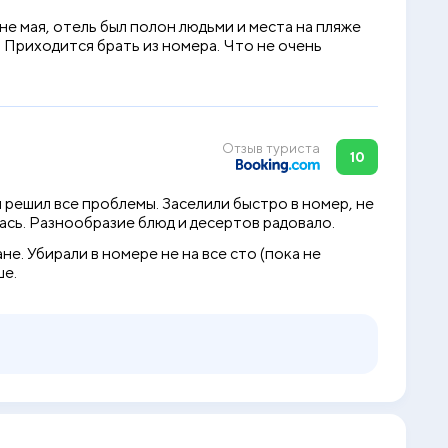
не мая, отель был полон людьми и места на пляже
е. Приходится брать из номера. Что не очень
Отзыв туриста
10
решил все проблемы. Заселили быстро в номер, не
лась. Разнообразие блюд и десертов радовало.
е. Убирали в номере не на все сто (пока не
ше.