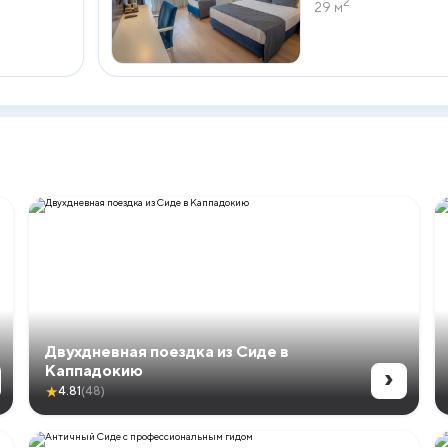
2
29 м
Двухдневная поездка из Сиде в
›
Каппадокию
★
4.81
(48)