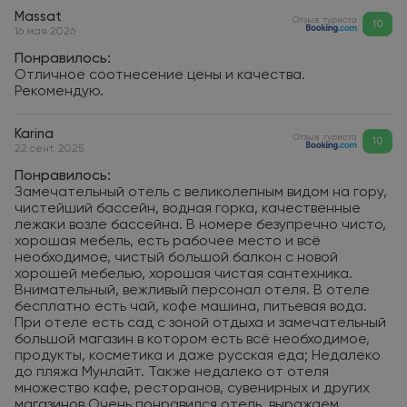
Massat
Отзыв туриста
10
16 мая 2026
Понравилось:
Отличное соотнесение цены и качества.
Рекомендую.
Karina
Отзыв туриста
10
22 сент. 2025
Понравилось:
Замечательный отель с великолепным видом на гору,
чистейший бассейн, водная горка, качественные
лежаки возле бассейна. В номере безупречно чисто,
хорошая мебель, есть рабочее место и всё
необходимое, чистый большой балкон с новой
хорошей мебелью, хорошая чистая сантехника.
Внимательный, вежливый персонал отеля. В отеле
бесплатно есть чай, кофе машина, питьевая вода.
При отеле есть сад с зоной отдыха и замечательный
большой магазин в котором есть всё необходимое,
продукты, косметика и даже русская еда; Недалеко
до пляжа Мунлайт. Также недалеко от отеля
множество кафе, ресторанов, сувенирных и других
магазинов Очень понравился отель, выражаем