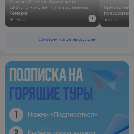
Античный город Мира и храм
Святого Николая: путешествие из
Приключения
Кемера
поездка из 
›
★
★
4.96
(27)
4.9
(68)
Смотреть все экскурсии