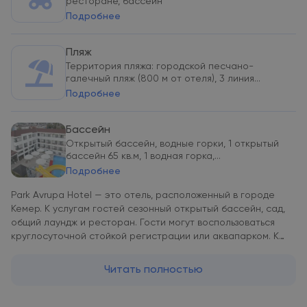
ресторане, бассейн
Подробнее
Пляж
Территория пляжа: городской песчано-
галечный пляж (800 м от отеля), 3 линия...
Подробнее
Бассейн
Открытый бассейн, водные горки, 1 открытый
бассейн 65 кв.м, 1 водная горка,...
Подробнее
Park Avrupa Hotel — это отель, расположенный в городе
Кемер. К услугам гостей сезонный открытый бассейн, сад,
общий лаундж и ресторан. Гости могут воспользоваться
круглосуточной стойкой регистрации или аквапарком. К
услугам гостей бар. В номерах есть кондиционер и
телевизор. Из окон некоторых номеров в Park Avrupa Hotel
Читать полностью
открывается вид на горы. Гостям Park Avrupa Hotel
предоставляются постельное белье и полотенца. Гостям
Park Avrupa Hotel предлагается континентальный завтрак.