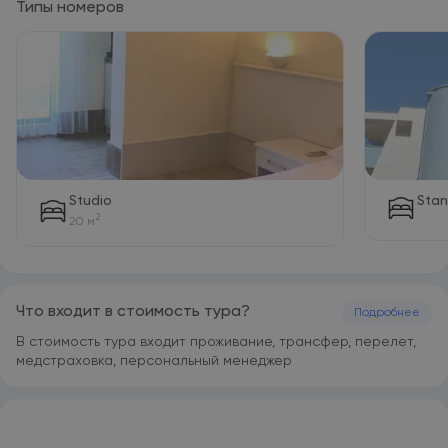
Типы номеров
Park Avrupa Hotel располагается в 1,1 км и 40 км
соответственно от таких достопримечательностей, как
Общественный пляж Меркез-Бати и Торговый центр 5M
Migros. Аэропорт Анталья находится в 56 км.
Studio
Sta
2
20 м
Что входит в стоимость тура?
Подробнее
В стоимость тура входит проживание, трансфер, перелет,
медстраховка, персональный менеджер