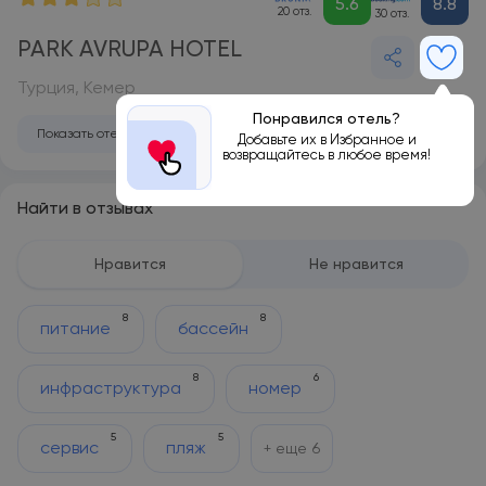
5.6
8.8
20 отз.
30 отз.
PARK AVRUPA HOTEL
Турция, Кемер
Понравился отель?
Показать отель на карте
Добавьте их в Избранное и
возвращайтесь в любое время!
Найти в отзывах
Нравится
Не нравится
8
8
питание
бассейн
8
6
инфраструктура
номер
5
5
сервис
пляж
+ еще
6