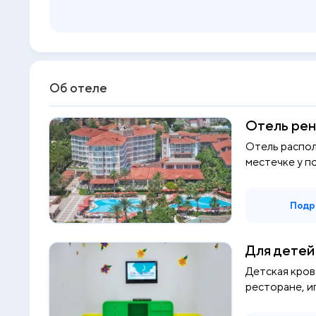
Об отеле
Отель рен
Отель распо
местечке у п
Кириш, изв...
Подр
Для детей
Детская кров
ресторане, иг