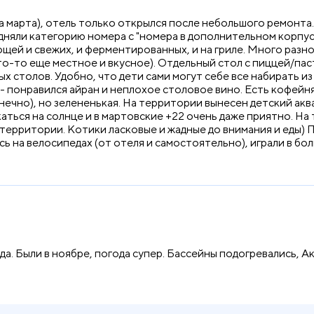
а марта), отель только открылся после небольшого ремонта
няли категорию номера с "номера в дополнительном корпусе с
вощей и свежих, и ферментированных, и на гриле. Много разног
 что-то еще местное и вкусное). Отдельный стол с пиццей/п
х столов. Удобно, что дети сами могут себе все набирать из 
 понравился айран и неплохое столовое вино. Есть кофейня,
нечно), но зелененькая. На территории вынесен детский аква
скаться на солнце и в мартовские +22 очень даже приятно. Н
 территории. Котики ласковые и жадные до внимания и еды) П
ись на велосипедах (от отеля и самостоятельно), играли в бо
да. Были в ноябре, погода супер. Бассейны подогревались, А