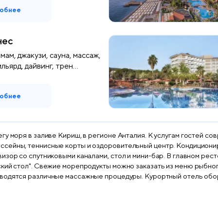
обнее
нес
мам, джакузи, сауна, массаж,
льярд, дайвинг, трен...
обнее
гу моря в заливе Кириш, в регионе Анталия. К услугам гостей с
оровительный центр. Кондиционированные номера отеля Акко Alinda оформлены в
л и мини-бар. В главном ресторане отеля Akka Alinda подают традиционные блюда
ский стол". Свежие морепродукты можно заказать из меню рыбног
. Дети могут весело провести время в мини-клубе под присмотром 
азличные мероприятия в течение дня, в том числе занятия аэроб