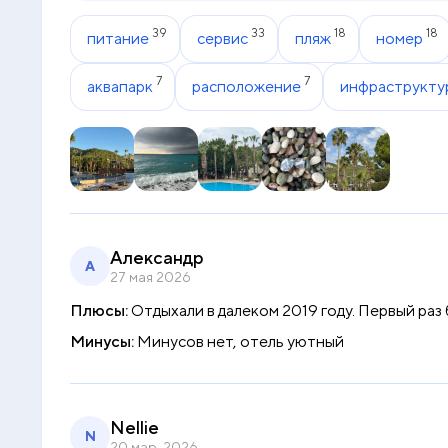
39
33
18
18
питание
сервис
пляж
номер
7
7
аквапарк
расположение
инфраструкту
Александр
А
27 мая 2026
Плюсы:
Отдыхали в далеком 2019 году. Первый раз
Минусы:
Минусов нет, отель уютный
Nellie
N
20 мар. 2026