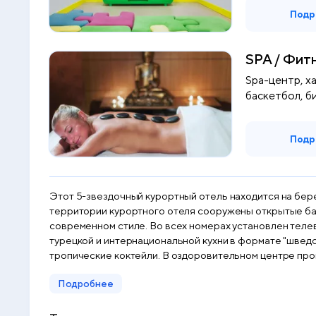
Подр
SPA / Фит
Spa-центр, ха
баскетбол, би
Подр
Этот 5-звездочный курортный отель находится на бере
территории курортного отеля сооружены открытые бассейны, теннисные корты и озд
современном стиле. Во всех номерах установлен телевизор со спутниковыми каналами, сто
турецкой и интернациональной кухни в формате "швед
тропические коктейли. В оздоровительном центре проводятся различные массажные процедуры. Курортный отель оборудован крытым бассейном, фитнес-центром,
гидромассажной ванной, сауной и традиционным хаммамом
Подробнее
аниматоров курортного отеля Акка Alinda организует р
устраиваются "живые" концерты. Город Кемер находится в 7 км от курортного отеля Акко Alinda, а центр Антальи - в 40 км. На территории курортного отеля обустроена
бесплатная частная парковка.