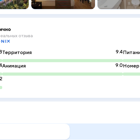
ично
еальных отзыва
8
9.4
Территория
Питан
4
9.0
Анимация
Номер
2