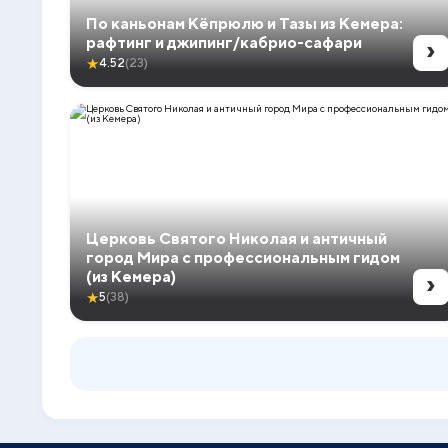
По каньонам Кёпрюлю и Тазы из Кемера:
›
рафтинг и джипинг/кабрио-сафари
★
4.52
(23)
Церковь Святого Николая и античный
город Мира с профессиональным гидом
›
(из Кемера)
★
5
(38)