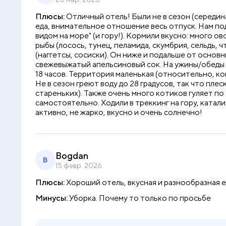
Плюсы:
Отличный отель! Были не в сезон (середин
еда, внимательное отношение весь отпуск. Нам под
видом на море" (и гору!). Кормили вкусно: много о
рыбы (лосось, тунец, пеламида, скумбрия, сельдь,
(наггетсы, сосиски). Он ниже и подальше от основны
свежевыжатый апельсиновый сок. На ужины/обеды -
18 часов. Территория маленькая (относительно, ко
Не в сезон греют воду до 28 градусов, так что пле
стареньких). Также очень много котиков гуляет по
самостоятельно. Ходили в треккинг на гору, катал
активно, не жарко, вкусно и очень солнечно!
Bogdan
B
15 февр. 2026
Плюсы:
Хороший отель, вкусная и разнообразная е
Минусы:
Уборка. Почему то только по просьбе