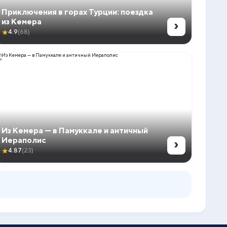
Приключения в горах Турции: поездка
›
из Кемера
★
4.9
(68)
Из Кемера — в Памуккале и античный
›
Иераполис
★
4.87
(23)