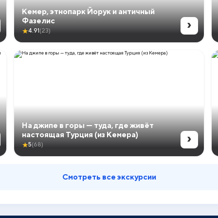
Кемер, этнопарк Йорук и античный
›
Фазелис
★
4.91
(23)
На джипе в горы — туда, где живёт
›
настоящая Турция (из Кемера)
★
5
(68)
Смотреть все экскурсии