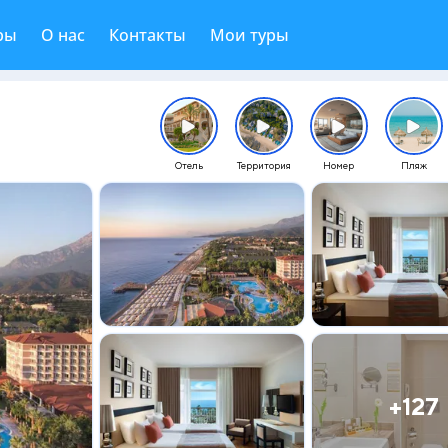
ры
О нас
Контакты
Мои туры
Отель
Территория
Номер
Пляж
+127