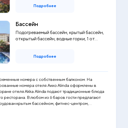
Подробнее
Бассейн
Подогреваемый бассейн, крытый бассейн,
открытый бассейн, водные горки, 1 от...
Подробнее
овременные номера с собственным балконом. На
о ресторана. В любом из 6 баров гости предлагают
профессиональных сотрудников. Команда
икой, гимнастикой и водные игры. В амфитеатре