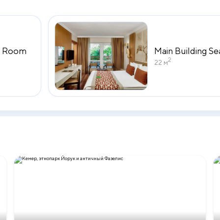
d Room
Main Building Se
2
22 м