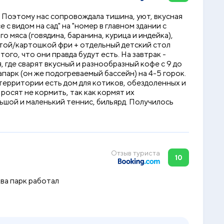
. Поэтому нас сопровождала тишина, уют, вкусная
 видом на сад" на "номер в главном здании с
о мяса (говядина, баранина, курица и индейка),
астой/картошкой фри + отдельный детский стол
того, что они правда будут есть. На завтрак -
 где сварят вкусный и разнообразный кофе с 9 до
парк (он же подогреваемый бассейн) на 4-5 горок.
а территории есть дом для котиков, обездоленных и
росят не кормить, так как кормят их
льшой и маленький теннис, бильярд. Получилось
Отзыв туриста
10
ква парк работал