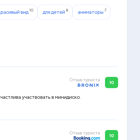
10
8
7
красивый вид
для детей
аниматоры
Отзыв туриста
10
счастлива участвовать в минидиско.
Отзыв туриста
10