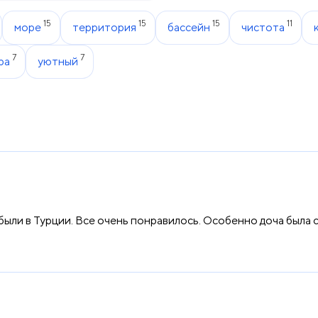
15
15
15
11
море
территория
бассейн
чистота
7
7
ра
уютный
 были в Турции. Все очень понравилось. Особенно доча была 