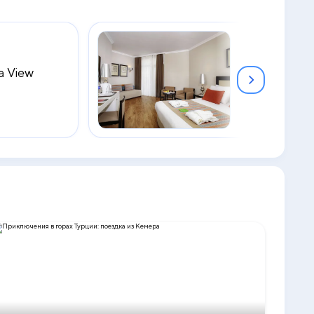
a View
Comfort Ro
2
28 м