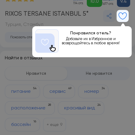
10.0
9.4
114 отз.
1677 отз.
RIXOS TERSANE ISTANBUL 5*
Турция, Стамбул
Понравился отель?
Показать отель на карте
Добавьте их в Избранное и
возвращайтесь в любое время!
Найти в отзывах
Нравится
Не нравится
54
49
34
питание
сервис
номер
28
24
расположение
красивый вид
16
бассейн
+ еще
9