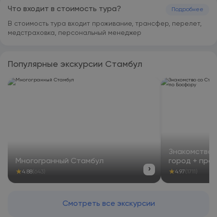
на немецком, на английском и на русском, готовы в любое
Что входит в стоимость тура?
Подробнее
время ответить на ваши вопросы. Rixos Tersane Istanbul
располагается на расстоянии 3,1 км и 3,4 км
В стоимость тура входит проживание, трансфер, перелет,
соответственно от таких достопримечательностей, как
медстраховка, персональный менеджер
Улица Истикляль и Египетский базар. Аэропорт Стамбул
находится в 36 км.
Популярные экскурсии Стамбул
Знакомство 
Многогранный Стамбул
город + про
›
★
★
4.88
(643)
4.97
(1711)
Смотреть все экскурсии