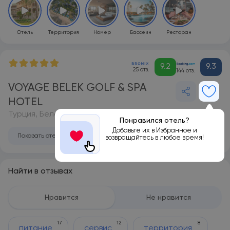
Отель
Территория
Номер
Бассейн
Ресторан
9.2
9.3
25 отз.
144 отз.
VOYAGE BELEK GOLF & SPA
HOTEL
Турция, Белек
Понравился отель?
Добавьте их в Избранное и
Показать отель на карте
возвращайтесь в любое время!
Найти в отзывах
Нравится
Не нравится
17
12
8
питание
сервис
территория