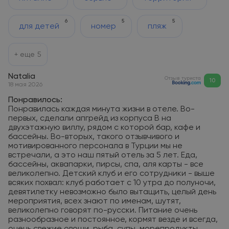
6
5
5
для детей
номер
пляж
+ еще
5
Natalia
Отзыв туриста
10
18 мая 2026
Понравилось:
Понравилась каждая минута жизни в отеле. Во-
первых, сделали апгрейд из корпуса B на
двухэтажную виллу, рядом с которой бар, кафе и
бассейны. Во-вторых, такого отзывчивого и
мотивированного персонала в Турции мы не
встречали, а это наш пятый отель за 5 лет. Еда,
бассейны, аквапарки, пирсы, спа, аля карты - все
великолепно. Детский клуб и его сотрудники - выше
всяких похвал: клуб работает с 10 утра до полуночи,
девятилетку невозможно было вытащить, целый день
мероприятия, всех знают по именам, шутят,
великолепно говорят по-русски. Питание очень
разнообразное и постоянное, кормят везде и всегда,