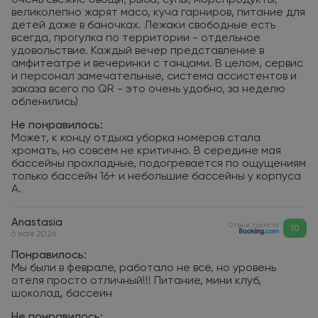
очень свежие овощи, рыба, супы, морепродукты,
великолепно жарят масо, куча гарниров, питание для
детей даже в баночках. Лежаки свободные есть
всегда, прогулка по территории - отдельное
удовольствие. Каждый вечер представление в
амфитеатре и вечеринки с танцами. В целом, сервис
и персонал замечательные, система ассистентов и
заказа всего по QR - это очень удобно, за неделю
обленились)
Не понравилось:
Может, к концу отдыха уборка номеров стала
хромать, но совсем не критично. В середине мая
бассейны прохладные, подогревается по ощущениям
только бассейн 16+ и небольшие бассейны у корпуса
А.
Anastasia
Отзыв туриста
10
6 мая 2026
Понравилось:
Мы были в феврале, работало не всё, но уровень
отеля просто отличный!!! Питание, мини клуб,
шоколад, бассеин
Не понравилось: