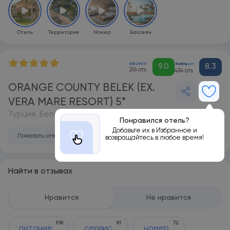
Отель
Территория
Номер
Бассейн
9.0
8.3
216 отз.
434 отз.
ORANGE COUNTY BELEK (EX.
VERA MARE RESORT) 5*
Турция, Белек
Понравился отель?
Добавьте их в Избранное и
Показать отель на карте
возвращайтесь в любое время!
Найти в отзывах
Нравится
Не нравится
108
81
72
питание
сервис
номер