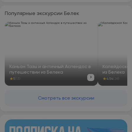
Популярные экскурсии Белек
Каньон Тазы и античный Аспендос в
Калейдоскоп
путешествии из Белека
из Белека
›
★
★
5
(13)
4.54
(28)
Смотреть все экскурсии