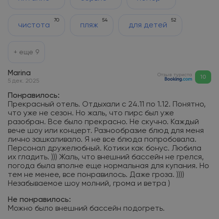
70
54
52
чистота
пляж
для детей
+ еще
9
Marina
Отзыв туриста
10
5 дек. 2025
Понравилось:
Прекрасный отель. Отдыхали с 24.11 по 1.12. Понятно,
что уже не сезон. Но жаль, что пирс был уже
разобран. Все было прекрасно. Не скучно. Каждый
вече шоу или концерт. Разнообразие блюд для меня
лично зашкаливало. Я не все блюда попробовала.
Персонал дружелюбный. Котики как бонус. Любила
их гладить. ))) Жаль, что внешний бассейн не грелся,
погода была вполне еще нормальная для купания. Но
тем не менее, все понравилось. Даже гроза. ))))
Незабываемое шоу молний, грома и ветра )
Не понравилось:
Можно было внешний бассейн подогреть.