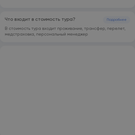
освежающие напитки. Детям в возрасте до 12 лет не
разрешается посещать фитнес-центр. Отель расположен
всего в 500 метрах от центра поселка Богазкент в районе
Что входит в стоимость тура?
Подробнее
Серик. На территории предусмотрена бесплатная
парковка.
В стоимость тура входит проживание, трансфер, перелет,
медстраховка, персональный менеджер