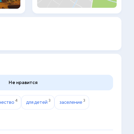
номерах имеется платяной шкаф. Гостям
предлагается завтрак «шведский стол»,
континентальный завтрак или азиатский
завтрак. Гости Senza The Inn Resort & Spa
- Ultra All Inclusive могут посетить
турецкую баню. На территории Senza
The Inn Resort & Spa - Ultra All Inclusive
можно поиграть в настольный теннис и в
дартс. К услугам гостей прокат
велосипедов и аренда автомобилей.
Senza The Inn Resort & Spa - Ultra All
Inclusive располагается в 800 м и 17 км
соответственно от таких
достопримечательностей, как
Общественный пляж Тюрклер и
Не нравится
Автовокзал Алании. Аэропорт Газипаша-
Аланья находится в 60 км.
4
3
3
чество
для детей
заселение