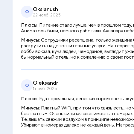
Oksianush
O
22 нояб. 2025
Плюсы:
Питание стало лучше, чем в прошлом году, 
Аниматоры были, немного работали. Аквапарк небо
Минусы:
Сотрудники ресепшена, только женщина бы
раскрутить на дополнительные услуги. На территори
лобби вокзал, куча людей, чемоданов, выглядит ужа
бы нормальный отель, но к сожалению о своих гос
Oleksandr
O
1 нояб. 2025
Плюсы:
Еда нормальная, лепешки сыром очень вку
Минусы:
Платный WiFi, при том что связь есть, но 
бесплатным. Очень сильная слышимость в номерах. 
Т.е. дышать свежим воздухом в принципе невозможн
Убирают в номерах далеко не каждый день. Матрас