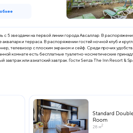
обнее
о отель с 5 звездами на первой линии города Авсаллар. В распоряж
парк и терраса. В распоряжении гостей ночной клуб и круглосуточная стойка
иционер, телевизор с плоским экраном и сейф. Среди прочих удобст
нной комнате есть бесплатные туалетно-косметические принадлежно
esort & Spa - Ultra All Inclusive могут посетить турецкую баню. На
ive можно поиграть в настольный теннис и в дартс. К услугам гостей
тся в 800 м и 17 км соответственно от таких достопримечательнос
Standard Double
Room
2
28 м