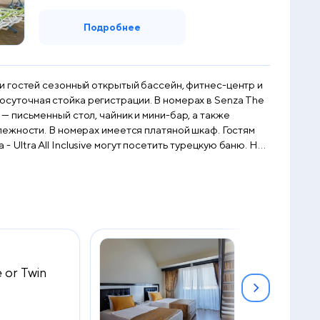
Подробнее
ении гостей сезонный открытый бассейн, фитнес-центр и
 регистрации. В номерах в Senza The
в — письменный стол, чайник и мини-бар, а также
сти. В номерах имеется платяной шкаф. Гостям
 прокат велосипедов и аренда автомобилей. Senza
тей, как Общественный пляж Тюрклер и Автовокзал
 or Twin
Family Dubl
2
65 м