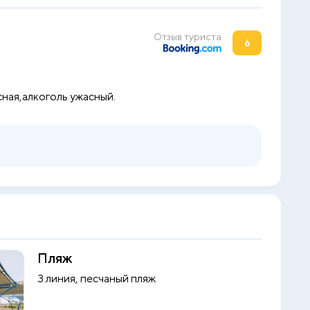
Отзыв туриста
6
сная,алкоголь ужасный.
Пляж
3 линия, песчаный пляж