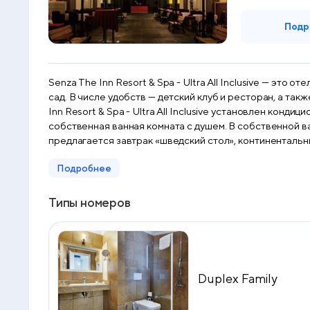
Подр
Senza The Inn Resort & Spa - Ultra All Inclusive — эт
сад. В числе удобств — детский клуб и ресторан, а также аква
Inn Resort & Spa - Ultra All Inclusive установлен конд
собственная ванная комната с душем. В собственной ва
предлагается завтрак «шведский стол», континентальный завтрак или азиатский завтрак. Гости Senza The Inn R
территории Senza The Inn Resort & Spa - Ultra All Inclus
Подробнее
The Inn Resort & Spa - Ultra All Inclusive располагае
Алании. Аэропорт Газипаша-Аланья находится в 60 км.
Типы номеров
Duplex Family