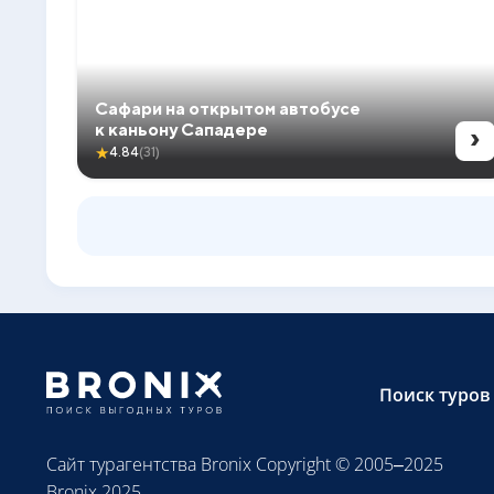
Сафари на открытом автобусе
›
к каньону Сападере
★
4.84
(31)
Поиск туров
Сайт турагентства Bronix Copyright © 2005–2025
Bronix 2025