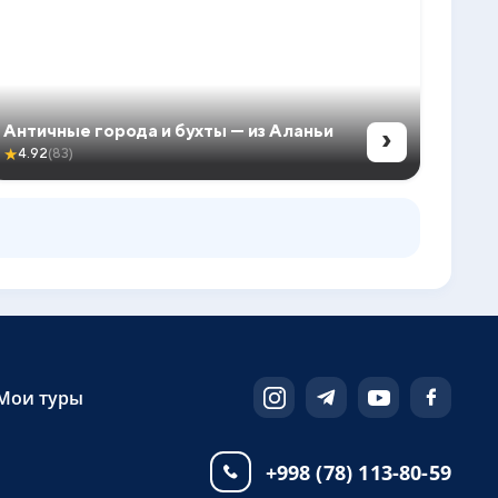
›
Античные города и бухты — из Аланьи
★
4.92
(83)
Мои туры
+998 (78) 113-80-59