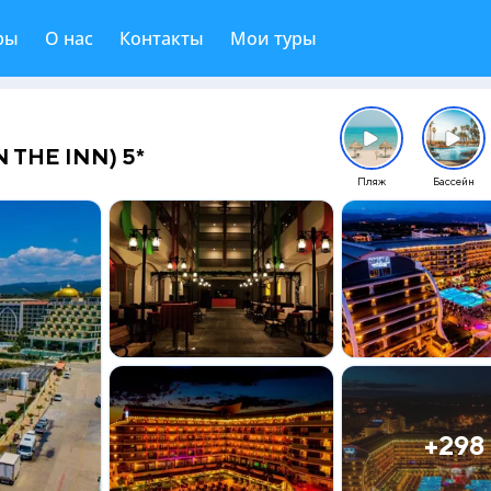
ры
О нас
Контакты
Мои туры
 THE INN) 5*
Пляж
Бассейн
+298