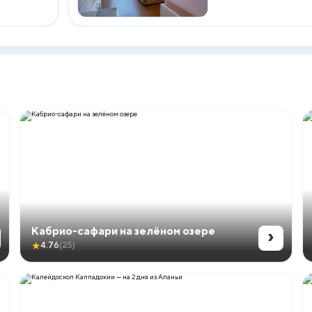
›
Кабрио-сафари на зелёном озере
★
4.76
(25)