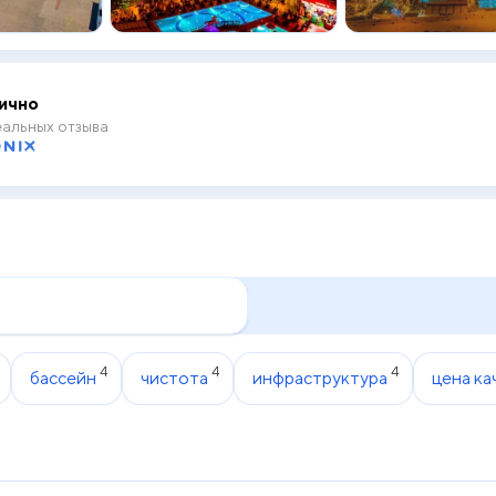
ично
альных отзыва
4
4
4
бассейн
чистота
инфраструктура
цена ка