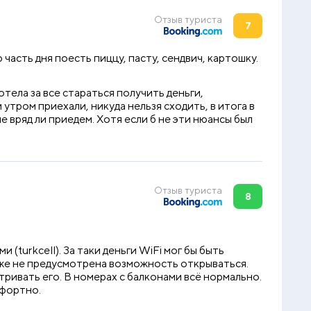
Отзыв туриста
7
часть дня поесть пиццу, пасту, сендвич, картошку.
тела за все стараться получить деньги,
утром приехали, никуда нельзя сходить, в итога в
ше вряд ли приедем. Хотя если б не эти нюансы был
Отзыв туриста
8
(turkcell). За таки деньги WiFi мог бы быть
даже не предусмотрена возможность открываться.
тривать его. В номерах с балконами всё нормально.
мфортно.