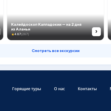
Калейдоскоп Каппадокии — на 2 дня
›
из Аланьи
★
4.87
(287)
Смотреть все экскурсии
Горящие туры
О нас
Контакты