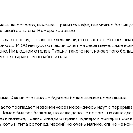
меньше острого, вкуснее. Нравится кафе, где можно большую 
льшой есть, спа. Номера хорошие.
ла хорошая, остальные делали вид что нас нет. Концепция о
ю до 14:00 не пускают, люди сидят на ресепшене, даже если 
сно. Ни в одном отеле в Турции такого нет, из-за этого боль
тях не стараются позаботиться.
сные. Как ни странно но бургеры более-менее нормальные.
часто пропадает и звонки через месенджеры идут с перерывами 
Номер был без балкона, но даже дело не в этом - на окнах 
о в номере, только иногда открывать двери в номер и прове
ы хоть и типа ортопедический но очень мягкие, спине не ко