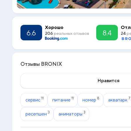
Хорошо
Отл
6.6
8.4
206
реальных отзывов
24
ре
Отзывы BRONIX
Нравится
11
11
8
7
сервис
питание
номер
аквапарк
3
3
ресепшен
аниматоры