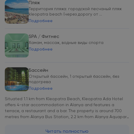
Пляж
Территория пляжа: городской песчаный пляж
kleopatra beach (через дорогу от ...
Подробнее
SPA / Фитнес
Хамам, массаж, водные виды спорта
Подробнее
Бассейн
Открытый бассейн, 1 открытый бассейн, без
подогрева
Подробнее
Situated 1.1 km from Kleopatra Beach, Kleopatra Ada Hotel
offers 4-star accommodation in Alanya and features a
terrace, a restaurant and a bar. The property is around 700
metres from Alanya Bus Station, 2.2 km from Alanya Aquapark
and 2.2 km from Alanya Archaeological Museum. The property
has a seasonal outdoor pool, fitness centre, sauna and
Читать полностью