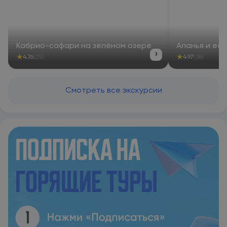
Кабрио-сафари на зелёном озере
Аланья и её
›
★
★
4.76
(25)
4.97
(38)
Смотреть все экскурсии