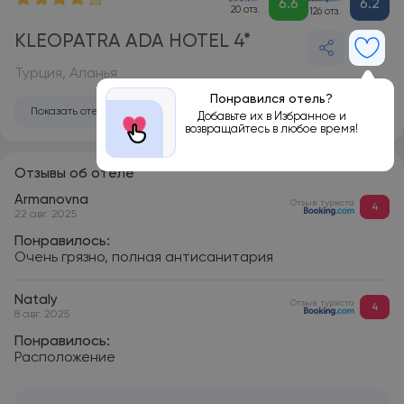
6.6
6.2
20 отз.
126 отз.
KLEOPATRA ADA HOTEL 4*
Турция, Аланья
Понравился отель?
Показать отель на карте
Добавьте их в Избранное и
возвращайтесь в любое время!
Отзывы об отеле
Armanovna
Отзыв туриста
4
22 авг. 2025
Понравилось:
Очень грязно, полная антисанитария
Nataly
Отзыв туриста
4
8 авг. 2025
Понравилось:
Расположение