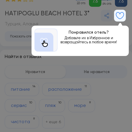
7.6
7.6
22 отз.
64 отз.
HATIPOGLU BEACH HOTEL 3*
Турция, Аланья
Понравился отель?
Показать отель на карте
Добавьте их в Избранное и
возвращайтесь в любое время!
Найти в отзывах
Нравится
Не нравится
14
11
питание
расположение
10
10
9
сервис
пляж
море
9
чистота
+ еще
6