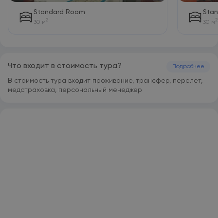
Standard Room
Stan
2
2
30 м
30 м
Что входит в стоимость тура?
Подробнее
В стоимость тура входит проживание, трансфер, перелет,
медстраховка, персональный менеджер