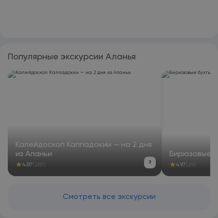
Популярные экскурсии Аланья
Калейдоскоп Каппадокии — на 2 дня
из Аланьи
Бирюзовые б
›
★
★
4.87
(287)
4.97
(29)
Смотреть все экскурсии