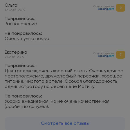
Ольга
Отзыв туриста
6
19 нояб. 2019
Понравилось:
Расположение
Не понравилось:
Очень шумно ночью
Екатерина
Отзыв туриста
7
9 нояб. 2019
Понравилось:
Для трех звезд очень хороший отель. Очень удачное
местоположение, дружелюбный персонал, хорошее
питание. чистота в отеле. Особая благодарность
администратору на ресепшене Матину.
Не понравилось:
Уборка ежедневная, но не очень качественная
(особенно санузел).
Смотреть все отзывы