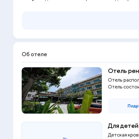
Об отеле
Отель рен
Отель распол
Отель состои
Подр
Для детей
Детская кров