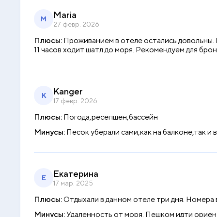
Maria
M
27 февр. 2026
Плюсы:
Проживанием в отеле остались довольны. 
11 часов ходит шатл до моря. Рекомендуем для бро
Kanger
K
17 февр. 2026
Плюсы:
Погода,ресепшен,бассейн
Минусы:
Песок уберали сами,как на балконе,так и 
Екатерина
Е
17 мар. 2025
Плюсы:
Отдыхали в данном отеле три дня. Номера
Минусы:
Удаленность от моря. Пешком идти ориен