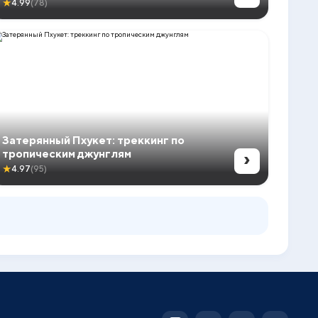
★
4.99
(78)
Затерянный Пхукет: треккинг по
›
тропическим джунглям
★
4.97
(95)