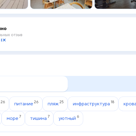
чно
ьных отзыв
26
26
25
18
питание
пляж
инфраструктура
кров
7
7
6
море
тишина
уютный