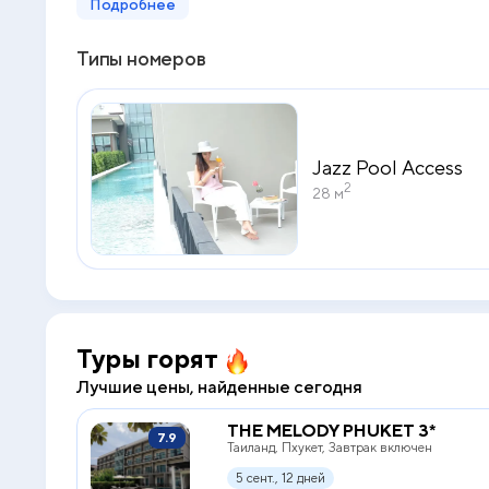
Подробнее
Типы номеров
Jazz Pool Access
2
28 м
Туры горят
Лучшие цены, найденные сегодня
THE MELODY PHUKET 3*
7.9
Таиланд, Пхукет, Завтрак включен
5 сент., 12 дней