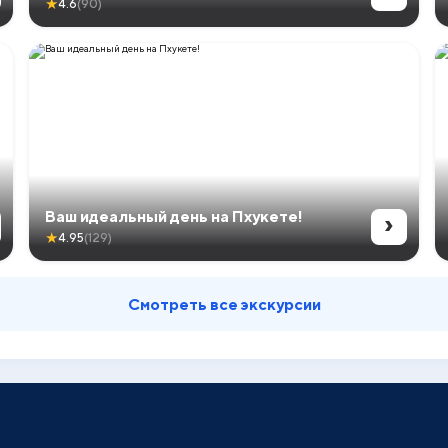
★
4.6
(90)
›
Ваш идеальный день на Пхукете!
★
4.95
(129)
Смотреть все экскурсии