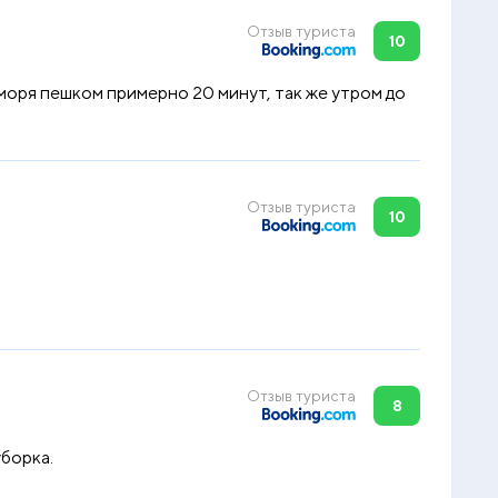
Отзыв туриста
10
моря пешком примерно 20 минут, так же утром до
Отзыв туриста
10
Отзыв туриста
8
уборка.