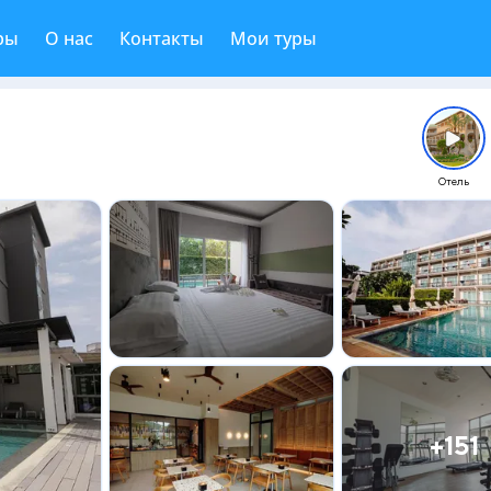
ры
О нас
Контакты
Мои туры
Отель
+151