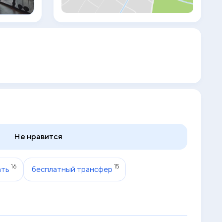
(friendly and helpful). The hotel is 20-
minute drive to Patong beach and Phuket
International Airport is 31 km away. Your
credit card submit is for confirm
reservation. Payment will be made only
upon arrival.
Не нравится
16
15
ать
бесплатный трансфер