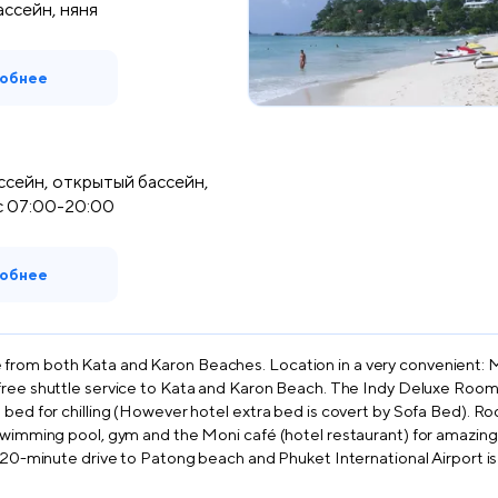
ассейн, няня
обнее
сейн, открытый бассейн,
с 07:00-20:00
обнее
from both Kata and Karon Beaches. Location in a very convenient: Mak
ch. The Indy Deluxe Room and Jazz Pool Access Rooms come with air conditioning,
 bed for chilling (However hotel extra bed is covert by Sofa Bed). Ro
, gym and the Moni café (hotel restaurant) for amazing food and coffee. The Melody Phu
s 20-minute drive to Patong beach and Phuket International Airport is 