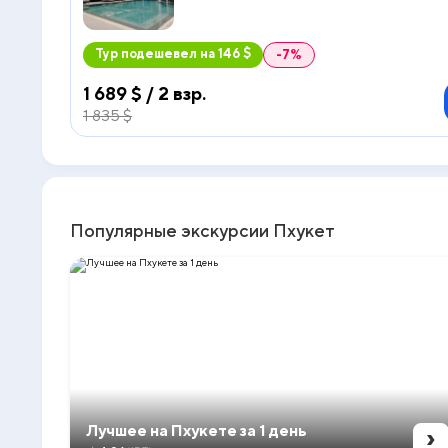
Тур подешевел на 146 $
-7%
1 689 $ / 2 взр.
1 835 $
Популярные экскурсии Пхукет
›
Лучшее на Пхукете за 1 день