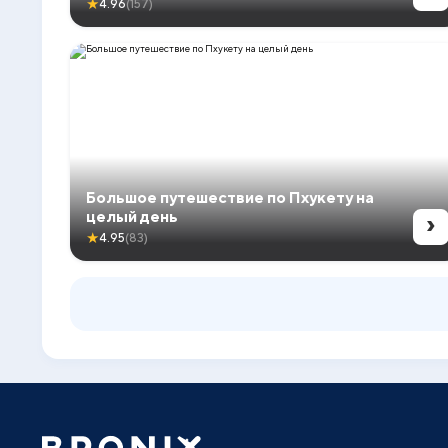
★
4.96
(157)
Большое путешествие по Пхукету на
›
целый день
★
4.95
(83)