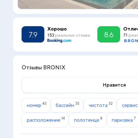
Хорошо
Отли
7.9
8.6
153
реальных отзыва
71
реал
Отзывы BRONIX
Нравится
43
35
32
номер
бассейн
чистота
сервис
14
8
7
расположение
полотенце
парковка