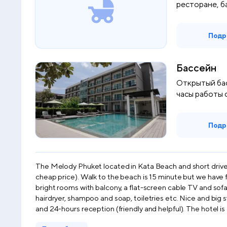
ресторане, б
Подр
Бассейн
Открытый бас
часы работы 
Подр
The Melody Phuket located in Kata Beach and short drive 
cheap price). Walk to the beach is 15 minute but we have free shuttle service to Kata and Karon Bea
bright rooms with balcony, a flat-screen cable TV and sofa
hairdryer, shampoo and soap, toiletries etc. Nice and big swimming pool
and 24-hours reception (friendly and helpful). The hotel i
reservation. Payment will be made only upon arrival.