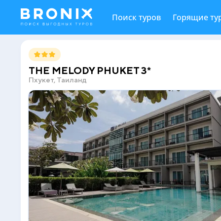
Поиск туров
Горящие ту
THE MELODY PHUKET 3*
Пхукет, Таиланд