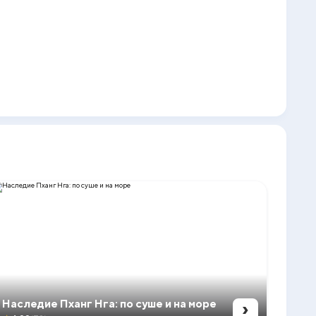
›
Наследие Пханг Нга: по суше и на море