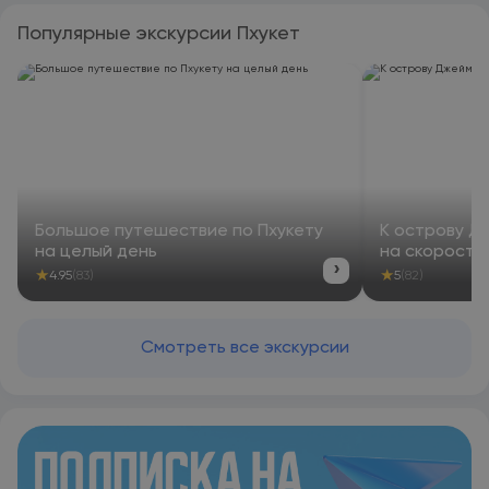
Популярные экскурсии Пхукет
Большое путешествие по Пхукету
К острову Д
на целый день
на скоростн
›
★
★
4.95
(83)
5
(82)
Смотреть все экскурсии