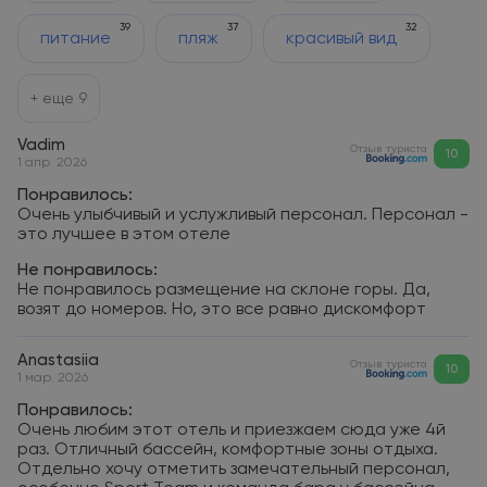
39
37
32
питание
пляж
красивый вид
+ еще
9
Vadim
Отзыв туриста
10
1 апр. 2026
Понравилось:
Очень улыбчивый и услужливый персонал. Персонал -
это лучшее в этом отеле
Не понравилось:
Не понравилось размещение на склоне горы. Да,
возят до номеров. Но, это все равно дискомфорт
Anastasiia
Отзыв туриста
10
1 мар. 2026
Понравилось:
Очень любим этот отель и приезжаем сюда уже 4й
раз. Отличный бассейн, комфортные зоны отдыха.
Отдельно хочу отметить замечательный персонал,