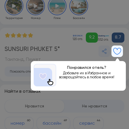
Территория
Номер
Пляж
Бассейн
9.2
8.7
120 отз.
552 отз.
SUNSURI PHUKET 5*
Таиланд, Пхукет
Понравился отель?
Показать отель на карте
Добавьте их в Избранное и
возвращайтесь в любое время!
Найти в отзывах
Нравится
Не нравится
60
49
44
номер
бассейн
сервис