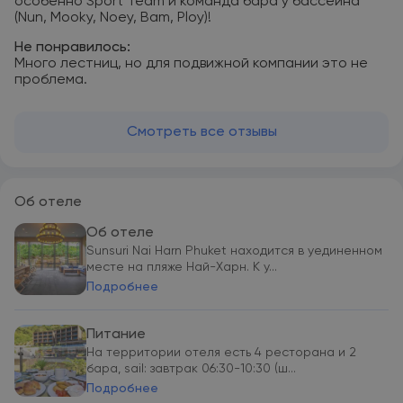
особенно Sport Team и команда бара у бассейна
(Nun, Mooky, Noey, Bam, Ploy)!
Не понравилось:
Много лестниц, но для подвижной компании это не
проблема.
Смотреть все отзывы
Об отеле
Об отеле
Sunsuri Nai Harn Phuket находится в уединенном
месте на пляже Най-Харн. К у...
Подробнее
Питание
На территории отеля есть 4 ресторана и 2
бара, sail: завтрак 06:30-10:30 (ш...
Подробнее