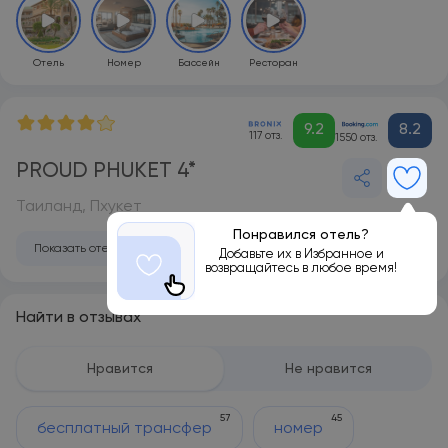
Отель
Номер
Бассейн
Ресторан
9.2
8.2
117 отз.
1550 отз.
PROUD PHUKET 4*
Таиланд, Пхукет
Понравился отель?
Показать отель на карте
Добавьте их в Избранное и
возвращайтесь в любое время!
Найти в отзывах
Нравится
Не нравится
57
45
бесплатный трансфер
номер