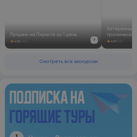
Затерянный П
Лучшее на Пхукете за 1 день
тропическим
›
★
★
4.96
(157)
4.97
(95)
Смотреть все экскурсии