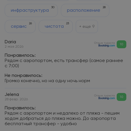
30
28
инфраструктура
расположение
26
23
сервис
чистота
+ еще
9
Daria
Отзыв туриста
10
2 мая 2026
Понравилось:
Рядом с аэропортом, есть трансфер (самое раннее
с 7:00)
Не понравилось:
Громко конечно, но на одну ночь норм
Jelena
Отзыв туриста
10
28 февр. 2026
Понравилось:
Рядом с аэропортом и недалеко от пляжа - пешим
ходом добраться до пляжа можно. До аэропорта
бесплатный трансфер - удобно