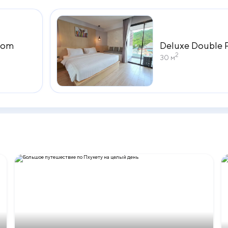
oom
Deluxe Double
2
30 м