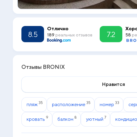
Отлично
Хор
8.5
7.2
189
реальных отзывов
58
ре
Отзывы BRONIX
Нравится
35
35
33
пляж
расположение
номер
сер
9
8
7
кровать
балкон
уютный
кондици