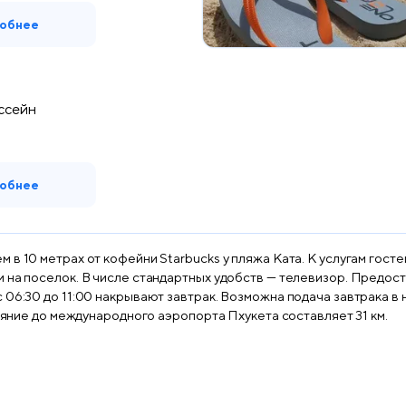
обнее
ссейн
обнее
в 10 метрах от кофейни Starbucks у пляжа Ката. К услугам госте
 на поселок. В числе стандартных удобств — телевизор. Предост
06:30 до 11:00 накрывают завтрак. Возможна подача завтрака в н
тояние до международного аэропорта Пхукета составляет 31 км.