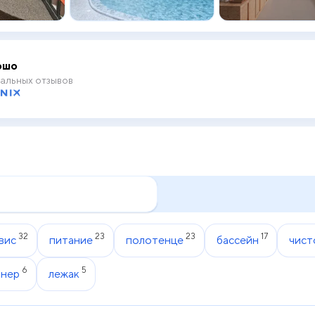
ошо
альных отзывов
32
23
23
17
вис
питание
полотенце
бассейн
чист
6
5
онер
лежак