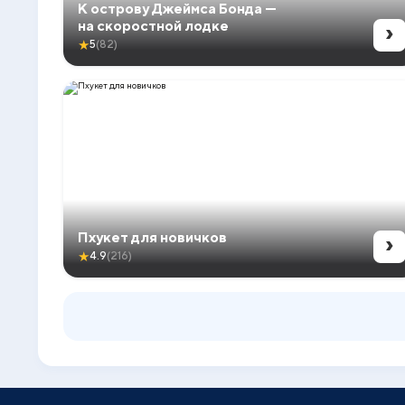
К острову Джеймса Бонда —
›
на скоростной лодке
★
5
(82)
›
Пхукет для новичков
★
4.9
(216)