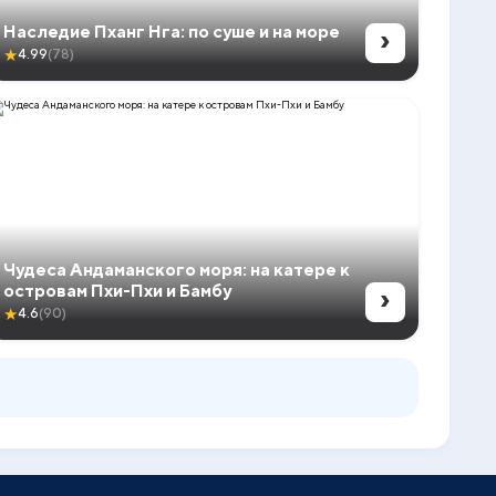
›
Наследие Пханг Нга: по суше и на море
★
4.99
(78)
Чудеса Андаманского моря: на катере к
›
островам Пхи-Пхи и Бамбу
★
4.6
(90)