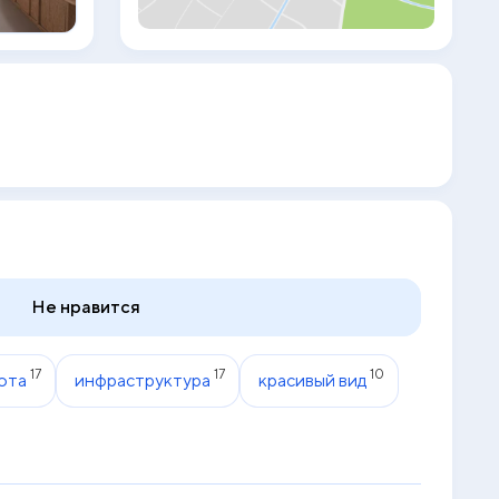
Не нравится
17
17
10
ота
инфраструктура
красивый вид