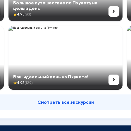
Большое путешествие по Пхукету на
›
целый день
★
4.95
(83)
›
Ваш идеальный день на Пхукете!
★
4.95
(129)
Смотреть все экскурсии