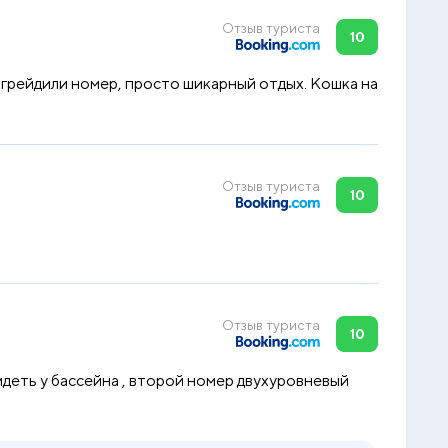
Отзыв туриста
10
пгрейдили номер, просто шикарный отдых. Кошка на
Отзыв туриста
10
Отзыв туриста
10
идеть у бассейна , второй номер двухуровневый