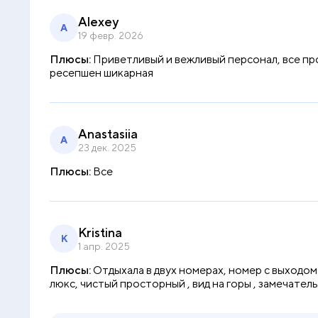
Alexey
A
19 февр. 2026
Плюсы:
Приветливый и вежливый персонал, все пр
ресепшен шикарная
Anastasiia
A
23 дек. 2025
Плюсы:
Все
Kristina
K
1 апр. 2025
Плюсы:
Отдыхала в двух номерах, номер с выходом
люкс, чистый просторный , вид на горы , замечател