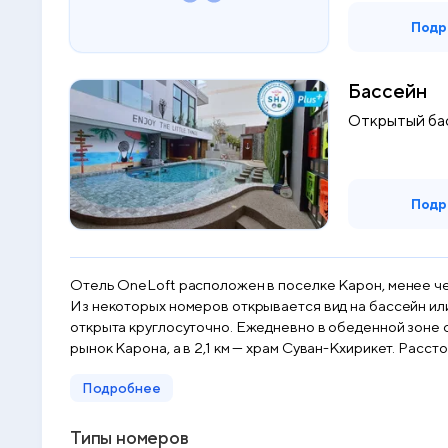
Подр
Бассейн
Открытый ба
Подр
Отель OneLoft расположен в поселке Карон, менее чем 
Из некоторых номеров открывается вид на бассейн или
открыта круглосуточно. Ежедневно в обеденной зоне с 
рынок Карона, а в 2,1 км — храм Суван-Кхирикет. Расс
Подробнее
Типы номеров