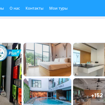
ры
О нас
Контакты
Мои туры
+152