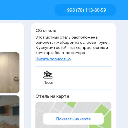
+998 (78) 113-80-59
Об отеле
Этот уютный отель расположен в
районе пляжа Карон на острове Пхукет.
К услугам гостей чистые, просторные и
комфортабельные номера,
профессиональное обслуживание и
Читать полностью
бесплатный доступ в Интернет. До пляжа
Карон можно дойти за 10 минут. Поездка
до пляжа Патонг занимает 15 минут, до
статуи Большого Будды — 20 минут, а до
Песок
Международного аэропорта Пхукет — 1
час. Отель Karon Living Room - SHA Plus
находится в нескольких минутах ходьбы
Отель на карте
от пляжа и рынков и отлично подходит
для тихого и спокойного отдыха.
Внимательные сотрудники забронируют
туры и организуют другие мероприятия.
Показать на карте
В лобби установлено 2 компьютера с
доступом в Интернет, которыми можно