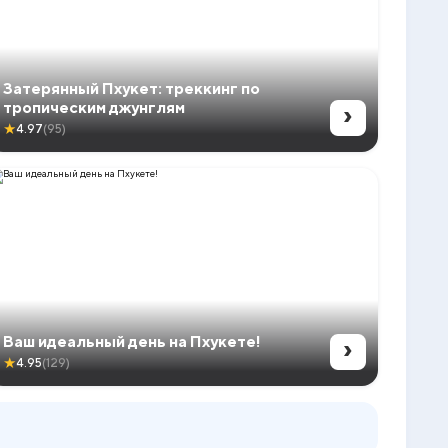
Затерянный Пхукет: треккинг по
›
тропическим джунглям
★
4.97
(95)
›
Ваш идеальный день на Пхукете!
★
4.95
(129)