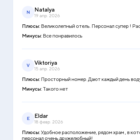
Natalya
N
19 апр. 2026
Плюсы:
Великолепный отель. Персонал супер ! Р
Минусы:
Все понравилось
Viktoriya
V
15 апр. 2026
Плюсы:
Просторный номер. Дают каждый день воду
Минусы:
Такого нет
Eldar
E
18 февр. 2026
Плюсы:
Удобное расположение, рядом храм , в кот
персонал очень дружелюбный!