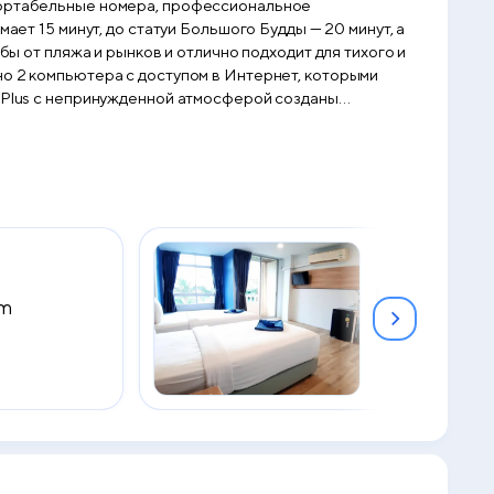
мфортабельные номера, профессиональное
A Plus с непринужденной атмосферой созданы
Deluxe Doubl
om
Room with G
2
35 м