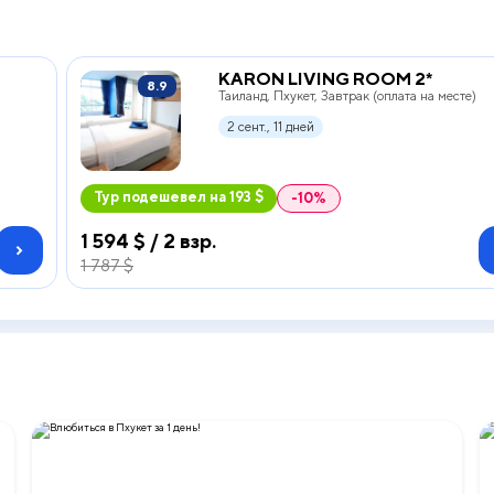
KARON LIVING ROOM 2*
8.9
Таиланд, Пхукет, Завтрак (оплата на месте)
2 сент., 11 дней
Тур подешевел на 193 $
-10%
1 594 $ / 2 взр.
1 787 $