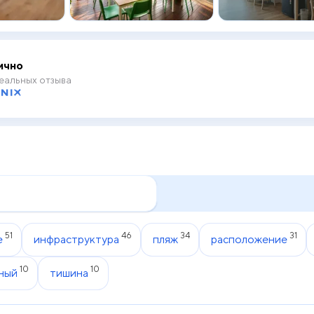
ично
еальных отзыва
51
46
34
31
е
инфраструктура
пляж
расположение
10
10
ный
тишина