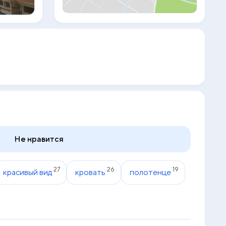
пользоваться бесплатно. Гости могут
заказать сеанс расслабляющего
массажа. В отеле Karon Living Room -
SHA Plus с непринужденной атмосферой
созданы прекрасные условия для
спокойного отдыха. В ресторане отеля
подают блюда тайской кухни.
Не нравится
27
26
19
красивый вид
кровать
полотенце