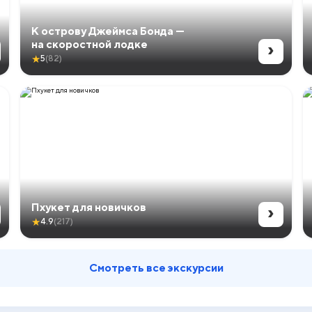
К острову Джеймса Бонда —
›
на скоростной лодке
★
5
(82)
›
Пхукет для новичков
★
4.9
(217)
Смотреть все экскурсии