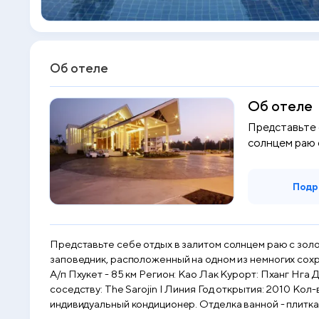
Об отеле
Об отеле
Представьте 
солнцем раю 
омываемом би
Подр
Представьте себе отдых в залитом солнцем раю с зол
заповедник, расположенный на одном из немногих сохр
А/п Пхукет - 85 км Регион: Као Лак Курорт: Пханг Нга 
соседству: The Sarojin I Линия Год открытия: 2010 Кол-во корпусов: комплекс из пяти зданий с номерами и 78 вилл Номерной фонд: 206 номеров. Во всех номерах
индивидуальный кондиционер. Отделка ванной - плитка. Напольное покрытие в спальне - плитк
парковка минимаркет Услуги, развлечения: Wi-Fi на всей территории отеля курсы карвинга - $ курсы тайской кухни - $ массаж - $ водные виды спорта - $ настольный теннис