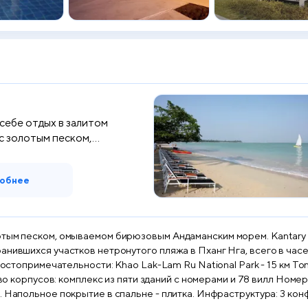
себе отдых в залитом
с золотым песком,
...
обнее
отым песком, омываемом бирюзовым Андаманским морем. Kantary
анившихся участков нетронутого пляжа в Пханг Нга, всего в час
Достопримечательности: Khao Lak-Lam Ru National Park - 15 км Ton
а. Инфраструктура: 3 конференц-зала 2 открытых бассейна фитнес-центр