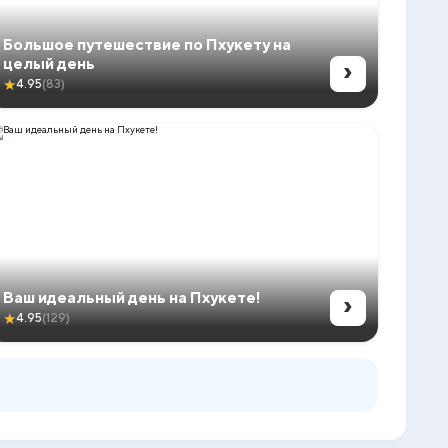
Большое путешествие по Пхукету на
›
целый день
★
4.95
(83)
›
Ваш идеальный день на Пхукете!
★
4.95
(129)