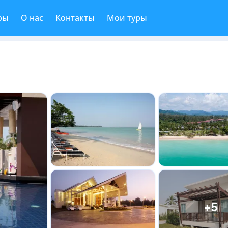
ры
О нас
Контакты
Мои туры
+5