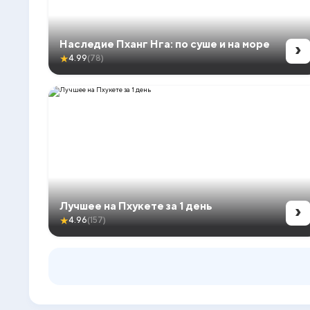
›
Наследие Пханг Нга: по суше и на море
★
4.99
(78)
›
Лучшее на Пхукете за 1 день
★
4.96
(157)