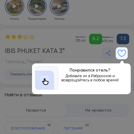
Отель
Территория
Номер
8.2
7.3
123 отз.
470 отз.
IBIS PHUKET KATA 3*
Таиланд, Пхукет
Понравился отель?
Показать отель на карте
Добавьте их в Избранное и
возвращайтесь в любое время!
Найти в отзывах
Нравится
Не нравится
52
40
расположение
питание