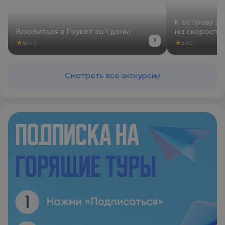
К острову Д
Влюбиться в Пхукет за 1 день!
на скоростн
›
★
★
5
(316)
5
(82)
Смотреть все экскурсии