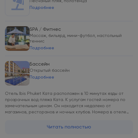
Песчаный пляж, полотенца
Подробнее
SPA / Фитнес
Массаж, бильярд, мини-футбол, настольный
теннис
Подробнее
Бассейн
Открытый бассейн
Подробнее
Отель Ibis Phuket Ката расположен в 10 минутах езды от
прозрачных вод пляжа Ката. К услугам гостей номера по
замечательным ценам. Он находится недалеко от
магазинов, ресторанов и ночных клубов. Номера в отеле
Ibis оформлены в модном современном стиле. В
просторных уютных номерах предоставляется
Читать полностью
высокоскоростной и беспроводной доступ в Интернет, а
также имеются ванные комнаты. Обслуживание номеров