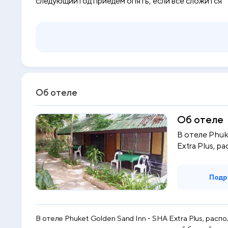
следующий год приедем опять, если все сложится
Об отеле
Об отеле
В отеле Phuk
Extra Plus, р
Подр
В отеле Phuket Golden Sand Inn - SHA Extra Plus, рас