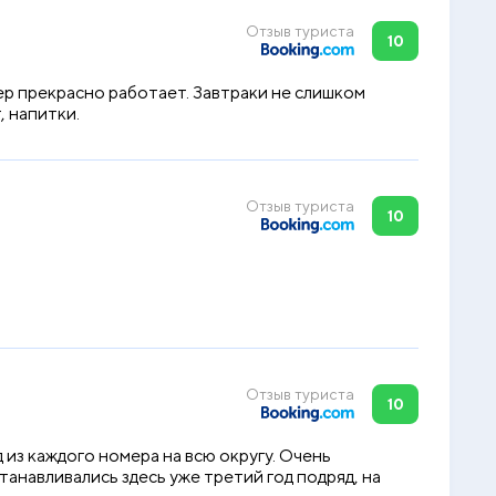
Отзыв туриста
10
ер прекрасно работает. Завтраки не слишком
, напитки.
Отзыв туриста
10
Отзыв туриста
10
из каждого номера на всю округу. Очень
анавливались здесь уже третий год подряд, на