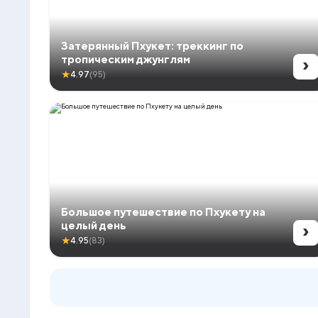
Затерянный Пхукет: треккинг по
›
тропическим джунглям
★
4.97
(95)
Большое путешествие по Пхукету на
›
целый день
★
4.95
(83)