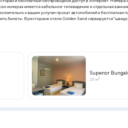
дной доступ в Интернет. Номера и бунгало комплекса Golden Sand оформлены в тайском
еется кабельное телевидение и отдельная ванная комната с душем. Постояльцы с
полнительно к вашим услугам прокат автомобилей и бесплатная 
 включающий блюда тайской и
тель Golden Sand находится в 10-ти минутах езды от пляжа Патонг и в 30 км
Superior Bunga
2
25 м