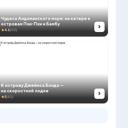
Чудеса Андаманского моря: на катере к
›
островам Пхи-Пхи и Бамбу
★
4.6
(90)
К острову Джеймса Бонда —
›
на скоростной лодке
★
5
(82)