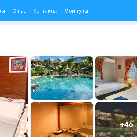
ры
О нас
Контакты
Мои туры
+46