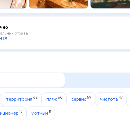
чно
альных отзыва
68
60
59
47
территория
пляж
сервис
чистота
13
11
диционер
уютный