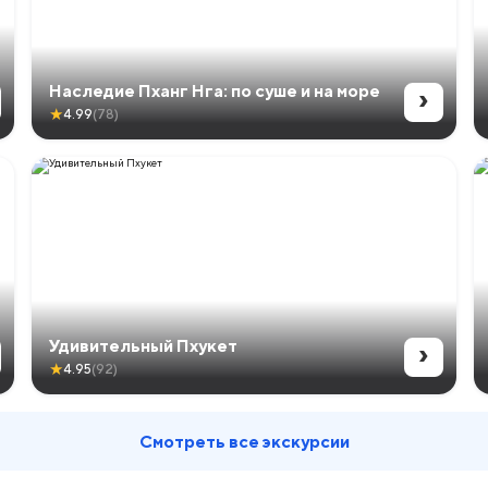
›
Наследие Пханг Нга: по суше и на море
★
4.99
(78)
›
Удивительный Пхукет
★
4.95
(92)
Смотреть все экскурсии