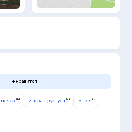
бесплатная парковка. Персонал
экскурсионного бюро отеля поможет
гостям спланировать различные поездки
и купить билеты. В ресторане отеля
Golden Sand сервируется "шведский
стол", включающий блюда тайской и
интернациональной кухни. На завтрак
также предлагаются американские и
европейские кушанья. Отель Golden
Sand находится в 10-ти минутах езды от
пляжа Патонг и в 30 км от
международного аэропорта Пхукета.
Не нравится
44
43
39
номер
инфраструктура
море