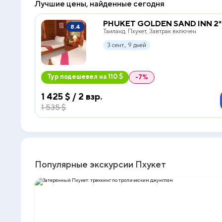
Лучшие цены, найденные сегодня
PHUKET GOLDEN SAND INN 2*
8.4
Таиланд, Пхукет, Завтрак включен
3 сент., 9 дней
Тур подешевел на 110 $
-7%
1 425 $ / 2 взр.
1 535 $
Популярные экскурсии Пхукет