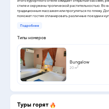
этого курортного отеля ожидает открытый бассейн, ресторан и бесплатный беспрово
стиле и окружены тропической растительностью. Во всех номерах им
традиционным массажем или прогуляться по пляжу. До
поможет гостям спланировать различные поездки и купить билеты. В ресторане отеля Golden Sand сервируется "шведский стол",
интернациональной кухни. На завтрак также предлагаются американские и европейские кушанья. О
Подробнее
от международного аэропорта Пхукета.
Типы номеров
Bungalow
2
20 м
Туры горят