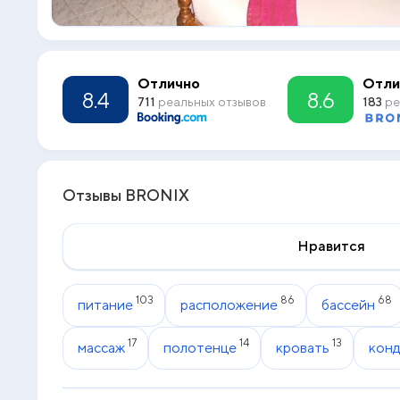
Отлично
Отли
8.4
8.6
711
реальных отзывов
183
ре
Отзывы BRONIX
Нравится
103
86
68
питание
расположение
бассейн
17
14
13
массаж
полотенце
кровать
кон