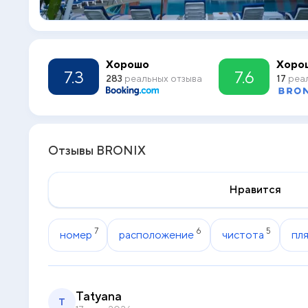
Хорошо
Хоро
7.3
7.6
283
реальных отзыва
17
реал
Отзывы BRONIX
Нравится
7
6
5
номер
расположение
чистота
пл
Tatyana
T