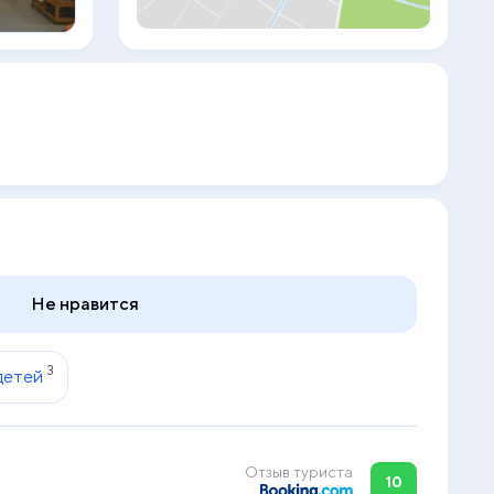
принадлежности. Стойка регистрации
отеля Chabana Kamala работает
круглосуточно. Гости могут
воспользоваться услугами прачечной. В
спа-салоне можно заказать
расслабляющие процедуры. В
ресторане отеля подают блюда тайской
и интернациональной кухни.
Не нравится
3
детей
Отзыв туриста
10