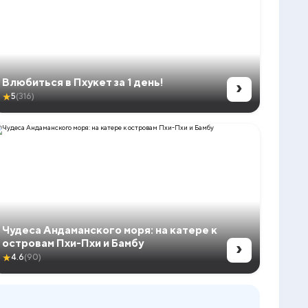
›
Влюбиться в Пхукет за 1 день!
★
5
(316)
Чудеса Андаманского моря: на катере к
›
островам Пхи-Пхи и Бамбу
★
4.6
(90)