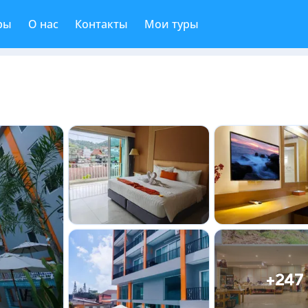
ры
О нас
Контакты
Мои туры
+247