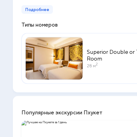
процедуры. В ресторане отеля подают блюда тайс
Подробнее
Типы номеров
Superior Double or 
Room
2
28 м
Популярные экскурсии Пхукет