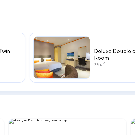
кой и интернациональной кухни.
Twin
Deluxe Double o
Room
2
38 м