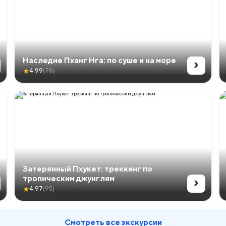
›
Наследие Пханг Нга: по суше и на море
★
4.99
(78)
Затерянный Пхукет: треккинг по
›
тропическим джунглям
★
4.97
(95)
Смотреть все экскурсии