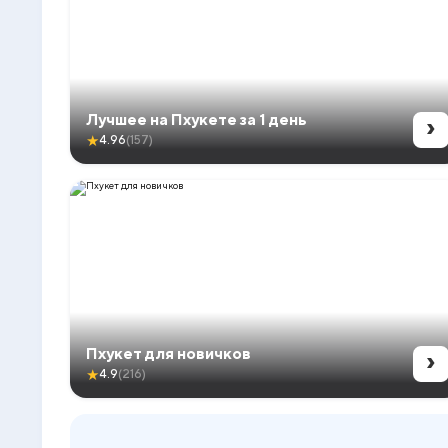
›
Лучшее на Пхукете за 1 день
★
4.96
(157)
›
Пхукет для новичков
★
4.9
(216)