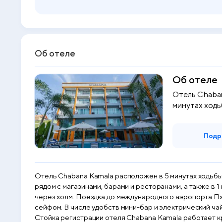
Об отеле
Об отеле
Отель Chaban
минутах ходьб
Подр
Отель Chabana Kamala расположен в 5 минутах ходьбы от пля
рядом с магазинами, барами и ресторанами, а также в 
через холм. Поездка до международного аэропорта Пхукета занимает 40 минут. Номера оснащены кондиционером, 
сейфом. В числе удобств мини-бар и электрический ч
Стойка регистрации отеля Chabana Kamala работает к