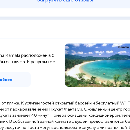
a Kamala расположен в 5
ы от пляжа. К услугам гост...
обнее
жа. К услугам гостей открытый бассейн и бесплатный Wi-Fi в местах об
1 км от парка развлечений Пхукет ФантаСи. Оживленный центр гор
телевизором с плоским экраном, письменным столом и
айник. В собственной ванной комнате с душем предоставляются 
руглосуточно. Гости могут воспользоваться услугами прачечной