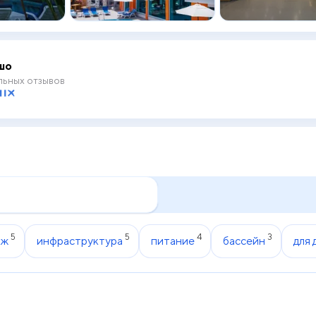
шо
ьных отзывов
5
5
4
3
яж
инфраструктура
питание
бассейн
для 