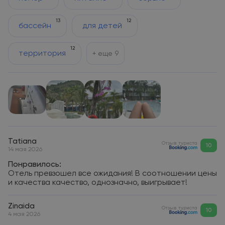
13
12
бассейн
для детей
12
территория
+ еще
9
Tatiana
Отзыв туриста
10
14 мая 2026
Понравилось:
Отель превзошел все ожидания! В соотношении цены
и качества качество, однозначно, выигрывает!
Zinaida
Отзыв туриста
10
4 мая 2026