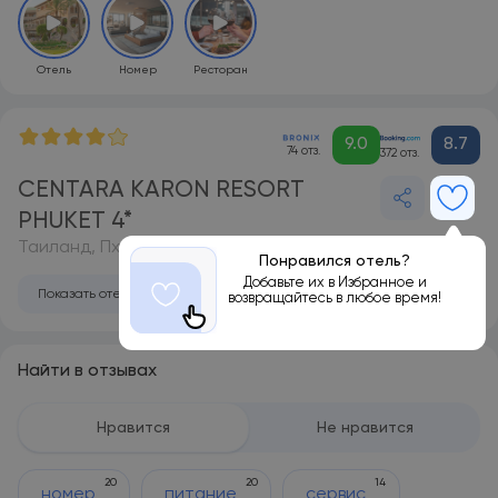
Отель
Номер
Ресторан
9.0
8.7
74 отз.
372 отз.
CENTARA KARON RESORT
PHUKET 4*
Таиланд, Пхукет
Понравился отель?
Добавьте их в Избранное и
Показать отель на карте
возвращайтесь в любое время!
Найти в отзывах
Нравится
Не нравится
20
20
14
номер
питание
сервис