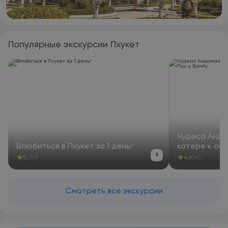
Популярные экскурсии Пхукет
Чудеса Анда
Влюбиться в Пхукет за 1 день!
катере к ос
›
★
★
5
(316)
4.6
(90)
Смотреть все экскурсии