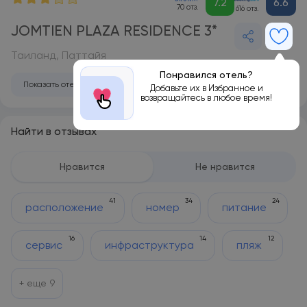
7.2
6.6
70 отз.
616 отз.
JOMTIEN PLAZA RESIDENCE 3*
Таиланд, Паттайя
Понравился отель?
Показать отель на карте
Добавьте их в Избранное и
возвращайтесь в любое время!
Найти в отзывах
Нравится
Не нравится
41
34
24
расположение
номер
питание
16
14
12
сервис
инфраструктура
пляж
+ еще
9