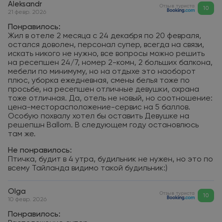
Aleksandr
Отзыв туриста
10
21 февр. 2026
Понравилось:
Жил в отеле 2 месяца с 24 декабря по 20 февраля,
остался доволен, персонал супер, всегда на связи,
искать никого не нужно, все вопросы можно решить
на ресепшен 24/7, номер 2-комн, 2 больших балкона,
мебели по минимуму, но на отдыхе это наоборот
плюс, уборка ежедневная, смены белья тоже по
просьбе, на ресепшен отличные девушки, охрана
тоже отличная. Да, отель не новый, но соотношение:
цена-месторасположение-сервис на 5 баллов.
Особую похвалу хотел бы оставить Девушке на
решепшн Ballom. В следующем году остановлюсь
там же.
Не понравилось:
Птичка, будит в 4 утра, будильник не нужен, но это по
всему Тайланда видимо такой будильник:)
Olga
Отзыв туриста
10
10 февр. 2026
Понравилось: