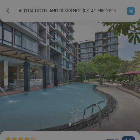
ALTERA HOTEL AND RESIDENCE (EX. AT MIND SERVICED RESIDENCE PATTAYA) 4*