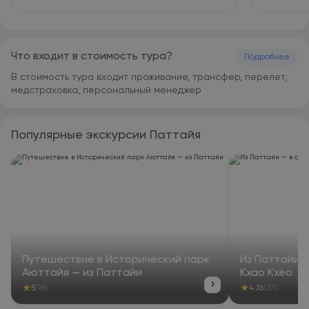
интернациональной кухни. Закуски можно приобрести в
круглосуточном магазине.
Что входит в стоимость тура?
Подробнее
В стоимость тура входит проживание, трансфер, перелет,
медстраховка, персональный менеджер
Популярные экскурсии Паттайя
Путешествие в Исторический парк
Из Паттайи 
Аюттайя — из Паттайи
Кхао Кхео
›
★
★
5
(18)
4.76
(37)