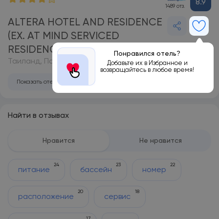
8.9
1489 отз.
ALTERA HOTEL AND RESIDENCE
(EX. AT MIND SERVICED
RESIDENCE PATTAYA) 4*
Понравился отель?
Таиланд, Паттайя
Добавьте их в Избранное и
возвращайтесь в любое время!
Показать отель на карте
Найти в отзывах
Нравится
Не нравится
24
23
22
питание
бассейн
номер
20
18
расположение
сервис
17