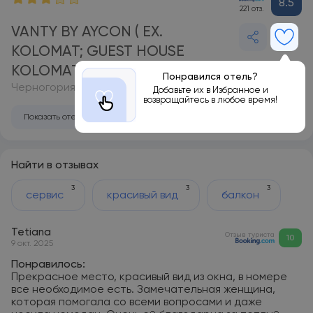
8.5
221 отз.
VANTY BY AYCON ( EX.
KOLOMAT; GUEST HOUSE
KOLOMAT) 3*
Понравился отель?
Черногория, Свети-Стефан
Добавьте их в Избранное и
возвращайтесь в любое время!
Показать отель на карте
Найти в отзывах
3
3
3
сервис
красивый вид
балкон
Tetiana
Отзыв туриста
10
9 окт. 2025
Понравилось:
Прекрасное место, красивый вид из окна, в номере
все необходимое есть. Замечательная женщина,
которая помогала со всеми вопросами и даже