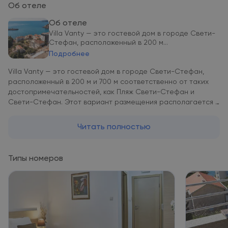
Об отеле
Об отеле
Villa Vanty — это гостевой дом в городе Свети-
Стефан, расположенный в 200 м...
Подробнее
Villa Vanty — это гостевой дом в городе Свети-Стефан,
расположенный в 200 м и 700 м соответственно от таких
достопримечательностей, как Пляж Свети-Стефан и
Свети-Стефан. Этот вариант размещения располагается в
30 км и 30 км соответственно от таких
достопримечательностей, как Которская часовая башня и
Читать полностью
Морские ворота - Главный вход. Церковь Святого Саввы — в
31 км. Среди удобств гостевого дома — бесплатный Wi-Fi и
платный трансфер от/до аэропорта. В Villa Vanty в каждом
Типы номеров
номере имеется письменный стол. В номерах в Villa Vanty
есть собственная ванная комната с душем и бесплатными
туалетно-косметическими принадлежностями, а среди
прочих удобств — телевизор с плоским экраном и
кондиционер. В определенных номерах имеется гостиная
зона. Гостям Villa Vanty предоставляются постельное белье
и полотенца. Villa Vanty располагается на расстоянии 32