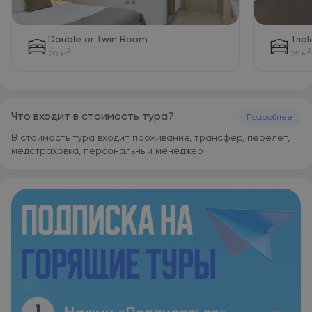
км и 32 км соответственно от таких
достопримечательностей, как Часовая башня в Тивате и
Пристань для яхт Порто-Монтенегро. Аэропорт Тиват
Double or Twin Room
Trip
находится в 26 км.
2
2
20 м
25 м
Что входит в стоимость тура?
Подробнее
В стоимость тура входит проживание, трансфер, перелет,
медстраховка, персональный менеджер