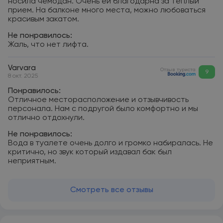
носила чемодан. Очень ей благодарна за теплый
прием. На балконе много места, можно любоваться
красивым закатом.
Не понравилось:
Жаль, что нет лифта.
Varvara
Отзыв туриста
9
8 окт. 2025
Понравилось:
Отличное месторасположение и отзывчивость
персонала. Нам с подругой было комфортно и мы
отлично отдохнули.
Не понравилось:
Вода в туалете очень долго и громко набиралась. Не
критично, но звук который издавал бак был
неприятным.
Смотреть все отзывы