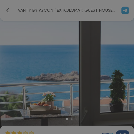
VANTY BY AYCON ( EX. KOLOMAT; GUEST HOUSE KOLOMAT) 3*