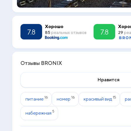
Хорошо
Хоро
7.8
7.8
85
реальных отзывов
29
реа
Отзывы BRONIX
Нравится
16
16
15
питание
номер
красивый вид
ра
5
набережная