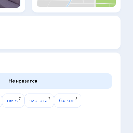
near Hotel Obala. The island of Sveti Stefan
is only 1.2 mi away.
Не нравится
7
7
5
пляж
чистота
балкон