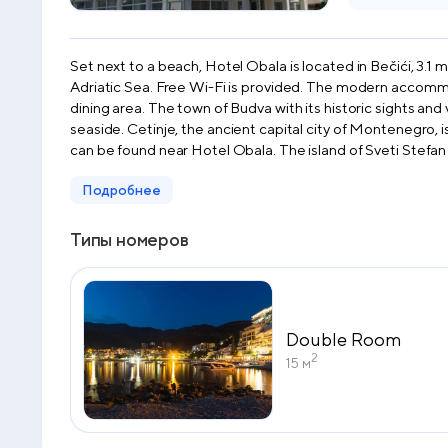
Set next to a beach, Hotel Obala is located in Bečići, 3.1
Adriatic Sea. Free Wi-Fi is provided. The modern accommo
dining area. The town of Budva with its historic sights and
seaside. Cetinje, the ancient capital city of Montenegro
can be found near Hotel Obala. The island of Sveti Stefan i
Подробнее
Типы номеров
Double Room
2
15 м