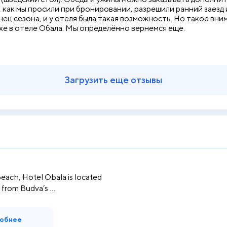
, как мы просили при бронировании, разрешили ранний заезд
нец сезона, и у отеля была такая возможность. Но такое в
е в отеле Обала. Мы определённо вернемся еще.
Загрузить еще отзывы
beach, Hotel Obala is located
i from Budva’s ...
обнее