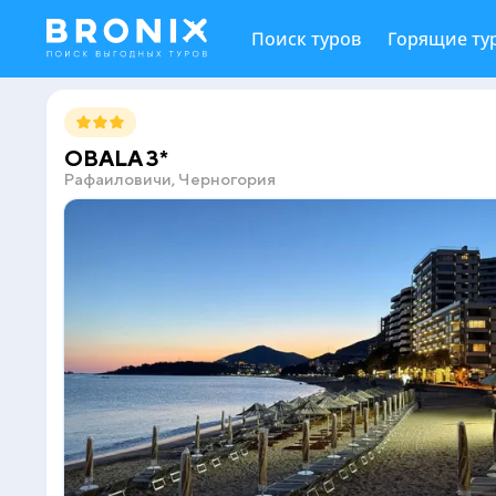
Поиск туров
Горящие ту
OBALA 3*
Рафаиловичи, Черногория