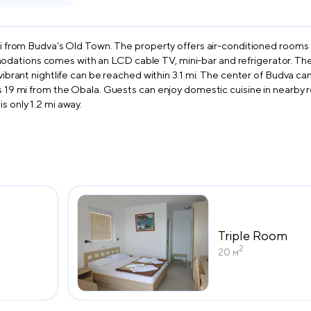
 mi from Budva’s Old Town. The property offers air-conditioned rooms 
dations comes with an LCD cable TV, mini-bar and refrigerator. The 
 vibrant nightlife can be reached within 3.1 mi. The center of Budva ca
, is 19 mi from the Obala. Guests can enjoy domestic cuisine in nea
s only 1.2 mi away.
Triple Room
2
20 м