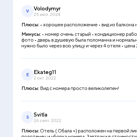
Volodymyr
V
25 июл. 2024
Плюсы:
• хорошее расположение • вид из балкона н
Минусы:
• номер очень старый • кондиционер рабо
фото • дверь в душевую была поломанна и нормальн
нужно было через всю улицу и через 4 отеля • цена
Ekateg11
E
2 окт. 2022
Плюсы:
Вид с номера просто великолепен!
Svitla
S
26 сент. 2022
Плюсы:
Отель ( Обала +) расположен на первой ли
полотенец и уборка номера. Завтраки в стоимости