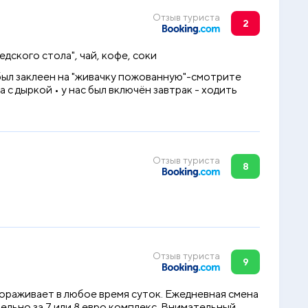
Отзыв туриста
2
едского стола", чай, кофе, соки
 был заклеен на "живачку пожованную"-смотрите
с дыркой • у нас был включён завтрак - ходить
Отзыв туриста
8
Отзыв туриста
9
вораживает в любое время суток. Ежедневная смена
ельно за 7 или 8 евро комплекс. Внимательный