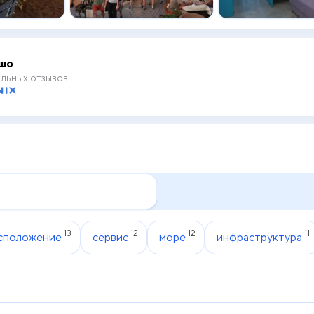
шо
льных отзывов
13
12
12
11
сположение
сервис
море
инфраструктура