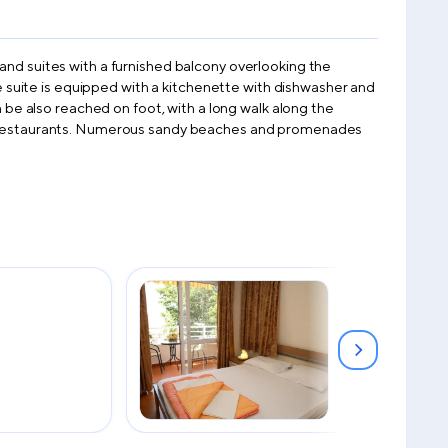
and suites with a furnished balcony overlooking the
suite is equipped with a kitchenette with dishwasher and
n be also reached on foot, with a long walk along the
rby restaurants. Numerous sandy beaches and promenades
Suite
2
30 м