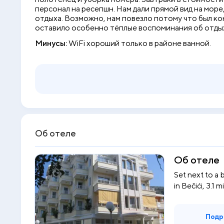
персонал на ресепшн. Нам дали прямой вид на море
отдыха. Возможно, нам повезло потому что был ко
оставило особенно тёплые воспоминания об отдых
Минусы:
WiFi хороший только в районе ванной.
Об отеле
Об отеле
Set next to a 
in Bečići, 3.1 m
Подр