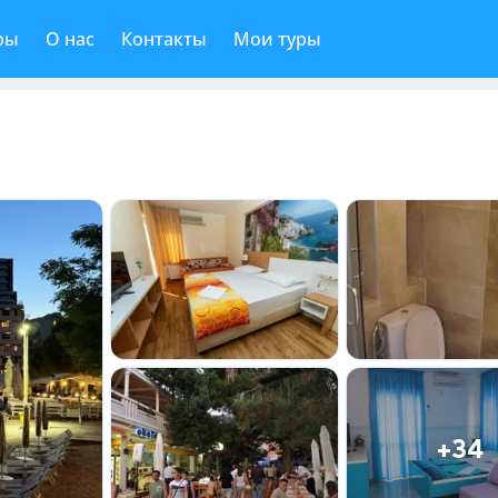
ры
О нас
Контакты
Мои туры
+34