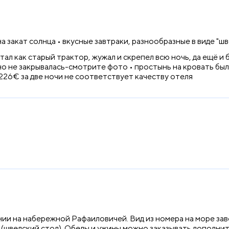
а закат солнца • вкусные завтраки, разнообразные в виде "шв
тал как старый трактор, жужал и скрепел всю ночь, да ещё и
о не закрывалась-смотрите фото • простынь на кровать была 
 226€ за две ночи не соответствует качеству отеля
нии на набережной Рафаиловичей. Вид из номера на море за
 (шведский стол). Обеды и ужины можно заказывать дополнит