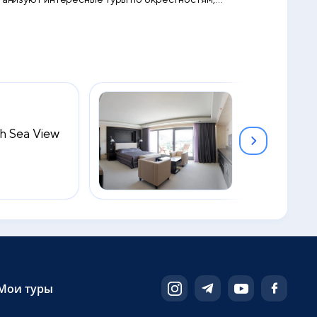
h Sea View
Studio with 
2
46 м
Мои туры