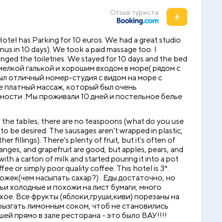
Отзыв туриста
6
Hotel has Parking for 10 euros. We had a great studio
s in 10 days). We took a paid massage too. I
ged the toiletries. We stayed for 10 days and the bed
 мелкой галькой и хорошим входом в море( рядом с
 был отличный номер-студия с видом на море с
кже платный массаж, который был очень
ности .Мы проживали 10 дней и постельное белье
 on the tables, there are no teaspoons (what do you use
to be desired. The sausages aren't wrapped in plastic,
 fillings). There's plenty of fruit, but it's often of
oranges, and grapefruit are good, but apples, pears, and
h a carton of milk and started pouring it into a pot
ee or simply poor quality coffee. This hotel is 3*.
ожек(чем насыпать сахар?) . Еды достаточно, но
ьи холодные и похожи на лист бумаги, много
хое. Все фрукты (яблоки,груши,киви) порезаны на
брызгать лимонным соком, чтоб не становились
шей прямо в зале ресторана - это было ВАУ!!!!