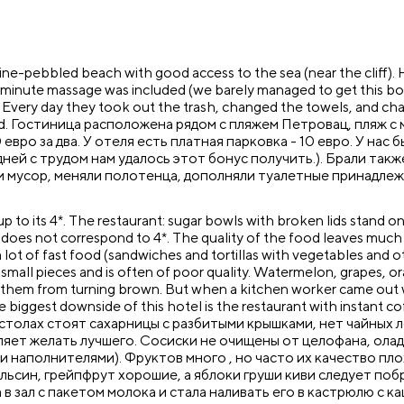
ine-pebbled beach with good access to the sea (near the cliff). 
minute massage was included (we barely managed to get this bonu
Every day they took out the trash, changed the towels, and chan
med. Гостиница расположена рядом с пляжем Петровац, пляж с
евро за два. У отеля есть платная парковка - 10 евро. У нас
 дней с трудом нам удалось этот бонус получить.). Брали та
и мусор, меняли полотенца, дополняли туалетные принадлеж
 up to its 4*. The restaurant: sugar bowls with broken lids stand
 does not correspond to 4*. The quality of the food leaves much 
lot of fast food (sandwiches and tortillas with vegetables and other
into small pieces and is often of poor quality. Watermelon, grapes, 
 them from turning brown. But when a kitchen worker came out wit
biggest downside of this hotel is the restaurant with instant coff
 столах стоят сахарницы с разбитыми крышками, нет чайных л
ляет желать лучшего. Сосиски не очищены от целофана, олад
и наполнителями). Фруктов много , но часто их качество пло
ельсин, грейпфрут хорошие, а яблоки груши киви следует по
в зал с пакетом молока и стала наливать его в кастрюлю с ка