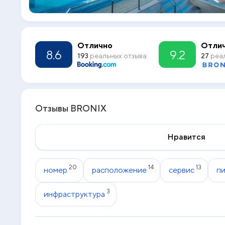
Отлично
Отли
8.6
9.2
193
реальных отзыва
27
реал
Отзывы BRONIX
Нравится
20
14
13
номер
расположение
сервис
п
3
инфраструктура