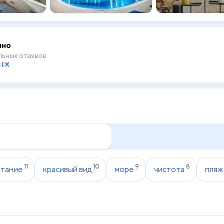
чно
ьных отзывов
11
10
9
8
итание
красивый вид
море
чистота
пляж