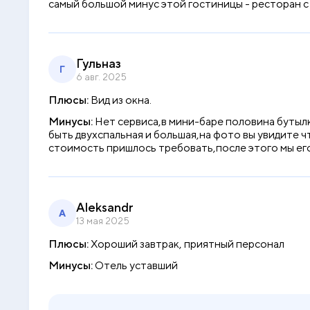
самый большой минус этой гостиницы - ресторан с
Гульназ
Г
6 авг. 2025
Плюсы:
Вид из окна.
Минусы:
Нет сервиса,в мини-баре половина бутыл
быть двухспальная и большая,на фото вы увидите ч
стоимость пришлось требовать,после этого мы ег
Aleksandr
A
13 мая 2025
Плюсы:
Хороший завтрак, приятный персонал
Минусы:
Отель уставший