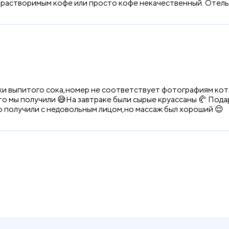
 растворимым кофе или просто кофе некачественный. Отель 
ки выпитого сока,номер не соответствует фотографиям кото
то мы получили 😅На завтраке были сырые круассаны 🥐 Пода
о получили с недовольным лицом,но массаж был хороший 😌