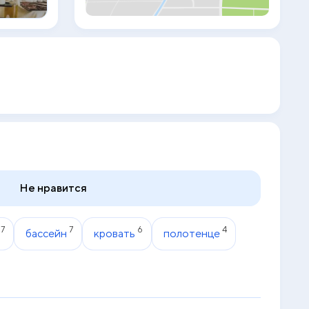
станет приятным местом, чтобы
пообщаться с друзьями и выпить бокал
коктейля. Для гостей, желающих
ознакомиться с Черногорией,
организуют интересные туры по
окрестностям, включающие посещение
старой столицы, монастырей и других
исторических объектов.
Не нравится
7
7
6
4
бассейн
кровать
полотенце