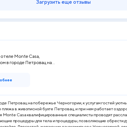
Загрузить еще отзывы
отеле Monte Casa,
м в городе Петровац на
обнее
е Петровац на побережье Черногории, к услугам гостей уютные но
о пляжа в живописной бухте Петровац, и при нем работает оздо
едуры для тела и процедуры, позволяющие обрести душевное спокойствие. 
 туры по окрестностям,