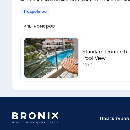
включающие посещение старой столицы, монастырей и
Подробнее
Типы номеров
Standard Double R
Pool View
2
23 м
Поиск туров