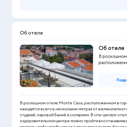
Об отеле
Об отеле
В роскошном 
расположенно
побережье ...
Подр
В роскошном отеле Monte Casa, расположенном в город
находится всего в нескольких метрах от великолепног
студией, паровой баней и солярием. В спа-центре отеля Monte Casa квалифицированные специалисты проводят расслабляющие и косметические процедуры, а в
оздоровительном центре можно пройти восстанавливающие проц
местом, чтобы пообщаться с друзьями и выпить бокал коктейля. Для гостей, желающих ознакомиться с Черногорией, организуют интересные