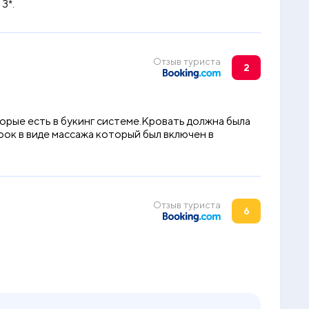
3*.
Отзыв туриста
2
рые есть в букинг системе.Кровать должна была
рок в виде массажа который был включен в
Отзыв туриста
6