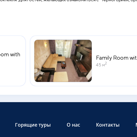
 других исторических объектов.
oom with
Family Room wit
2
45 м
Горящие туры
О нас
Контакты