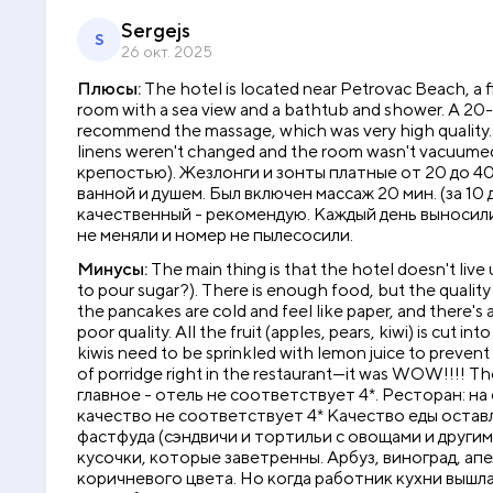
Sergejs
S
26 окт. 2025
Плюсы:
The hotel is located near Petrovac Beach, a f
room with a sea view and a bathtub and shower. A 20-
recommend the massage, which was very high quality. 
linens weren't changed and the room wasn't vacuu
крепостью). Жезлонги и зонты платные от 20 до 40 
ванной и душем. Был включен массаж 20 мин. (за 10
качественный - рекомендую. Каждый день выносил
не меняли и номер не пылесосили.
Минусы:
The main thing is that the hotel doesn't live
to pour sugar?). There is enough food, but the quality
the pancakes are cold and feel like paper, and there's a 
poor quality. All the fruit (apples, pears, kiwi) is cut 
kiwis need to be sprinkled with lemon juice to prevent
of porridge right in the restaurant—it was WOW!!!! The 
главное - отель не соответствует 4*. Ресторан: на
качество не соответствует 4* Качество еды остав
фастфуда (сэндвичи и тортильи с овощами и другим
кусочки, которые заветренны. Арбуз, виноград, ап
коричневого цвета. Но когда работник кухни вышла 