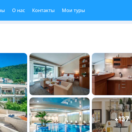
ры
О нас
Контакты
Мои туры
+137