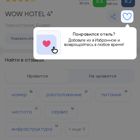
6.6
8.2
60 отз.
468 отз.
WOW HOTEL 4*
Черногория, Будва
Понравился отель?
Показать отель на карте
Добавьте их в Избранное и
возвращайтесь в любое время!
Найти в отзывах
Нравится
Не нравится
36
21
19
номер
расположение
питание
17
15
чистота
сервис
12
инфраструктура
+ еще
9