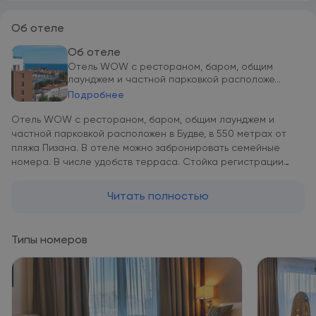
Об отеле
Об отеле
Отель WOW с рестораном, баром, общим
лаунджем и частной парковкой расположе...
Подробнее
Отель WOW с рестораном, баром, общим лаунджем и
частной парковкой расположен в Будве, в 550 метрах от
пляжа Пизана. В отеле можно забронировать семейные
номера. В числе удобств терраса. Стойка регистрации
работает круглосуточно. Гостям предлагают трансфер от/
до аэропорта. Осуществляется доставка еды и напитков в
Читать полностью
номер. Предоставляется бесплатный Wi-Fi. Все номера с
рабочим столом оснащены кондиционером, телевизором с
плоским экраном и спутниковыми каналами, посудомоечной
Типы номеров
машиной и чайником. Собственная ванная комната с душем
и биде укомплектована бесплатными туалетно-
косметическими принадлежностями. Из номеров
открывается вид на город. В номерах отеля WOW есть
гостиный уголок. По утрам сервируют континентальный