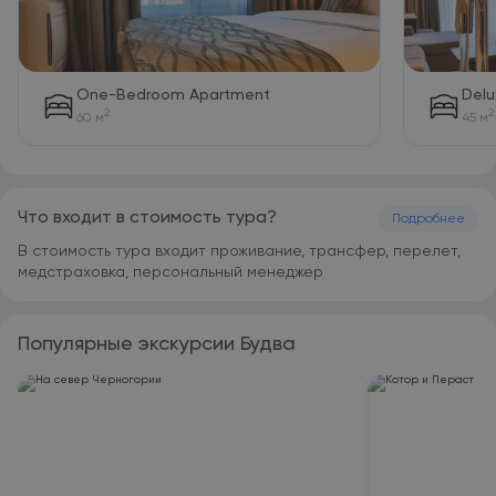
завтрак и завтрак «шведский стол». Рядом с отелем WOW
гости могут посетить такие популярные
достопримечательности, как торговый центр TQ Plaza и
пляжи Ричардова глава и Могрен. Расстояние до
аэропорта Тиват составляет 22 км.
One-Bedroom Apartment
Delu
2
2
60 м
45 м
Что входит в стоимость тура?
Подробнее
В стоимость тура входит проживание, трансфер, перелет,
медстраховка, персональный менеджер
Популярные экскурсии Будва