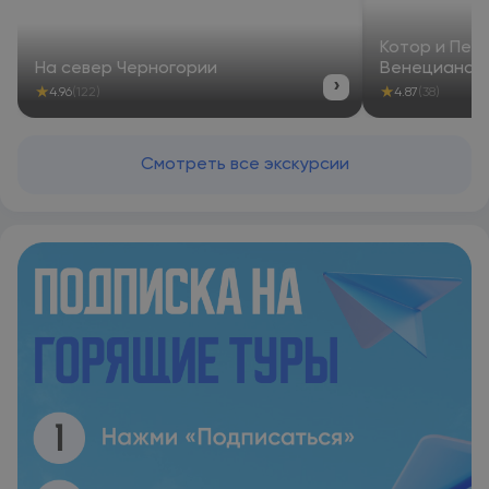
Котор и Пер
На север Черногории
Венецианско
›
★
★
4.96
(122)
4.87
(38)
Смотреть все экскурсии