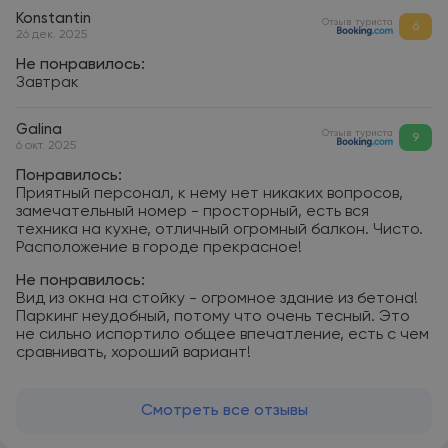
Konstantin
Отзыв туриста
6
26 дек. 2025
Не понравилось:
Завтрак
Galina
Отзыв туриста
9
6 окт. 2025
Понравилось:
Приятный персонал, к нему нет никаких вопросов,
замечательный номер - просторный, есть вся
техника на кухне, отличный огромный балкон. Чисто.
Расположение в городе прекрасное!
Не понравилось:
Вид из окна на стойку - огромное здание из бетона!
Паркинг неудобный, потому что очень тесный. Это
не сильно испортило общее впечатление, есть с чем
сравнивать, хороший вариант!
Смотреть все отзывы