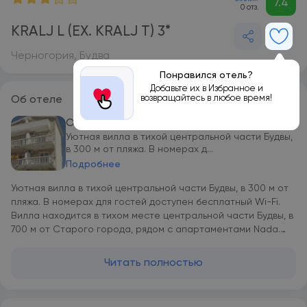
7.4
0 отз.
KRALJ L (EX. KRALJ T) 3*
Черногория, Будва
Понравился отель?
Добавьте их в Избранное и
возвращайтесь в любое время!
Об отеле
Об отеле
Уютная вилла в тихой центральной части Будвы,
в 300 м от пляжа. В номерах д...
Подробнее
Уютная вилла в тихой центральной части Будвы, в 300 м от
пляжа. В номерах для гостей доступен бесплатный Wi-Fi.
Вилла находится в тихом месте центральной части Будвы, в
700 м от Старого города, рядом с апартаментами Nada.
Расстояние до пляжа - 300 м. Рядом имеется много
ресторанчиков и магазинов, в 80 м от виллы есть аптека. ​
Читать полностью
Ближайшая автобусная остановка (Slovenska Plaza) - в 250-
300 м от виллы. В 4-этажной вилле к размещению
предлагаются номера категории: - Double Room Terrace